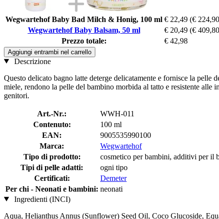
Wegwartehof Baby Bad Milch & Honig, 100 ml
€ 22,49
(€ 224,90
Wegwartehof Baby Balsam, 50 ml
€ 20,49
(€ 409,80
Prezzo totale:
€ 42,98
Aggiungi entrambi nel carrello
Descrizione
Questo delicato bagno latte deterge delicatamente e fornisce la pelle del 
miele, rendono la pelle del bambino morbida al tatto e resistente alle 
genitori.
Art.-Nr.:
WWH-011
Contenuto:
100 ml
EAN:
9005535990100
Marca:
Wegwartehof
Tipo di prodotto:
cosmetico per bambini, additivi per il
Tipi di pelle adatti:
ogni tipo
Certificati:
Demeter
Per chi - Neonati e bambini:
neonati
Ingredienti (INCI)
Aqua, Helianthus Annus (Sunflower) Seed Oil, Coco Glucoside, Equ