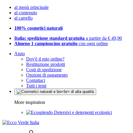
al menù principale
al contenuto
al carrello
100% cosmetici naturali
Italia: spedizione standard gratuita
a partire da € 49,90
Almeno 1 campioncino gratuito
con ogni ordine
Aiuto
Dov'è il mio ordine?
Restituzione prodotti
Costi di spedizione
Opzioni di pagamento
Contattaci
Tutti i temi
More inspiration
Detersivi e detergenti ecologici