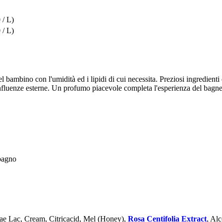
 / L)
 / L)
bambino con l'umidità ed i lipidi di cui necessita. Preziosi ingredienti qual
influenze esterne. Un profumo piacevole completa l'esperienza del bagnet
 bagno
ae Lac, Cream, Citricacid, Mel (Honey),
Rosa Centifolia Extract
, Al