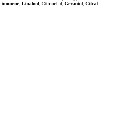
Limonene
,
Linalool
, Citronellal,
Geraniol
,
Citral