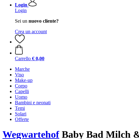
Login
Login
Sei un
nuovo cliente?
Crea un account
Carrello
€ 0,00
Marche
Viso
Make-up
Corpo
Capelli
Uomo
Bambini e neonati
Temi
Solari
Offerte
Wegwartehof
Baby Bad Milch &