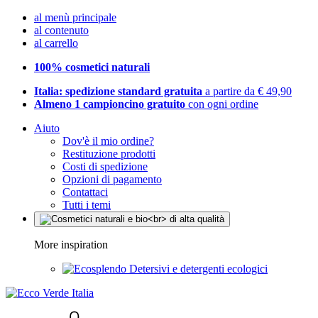
al menù principale
al contenuto
al carrello
100% cosmetici naturali
Italia: spedizione standard gratuita
a partire da € 49,90
Almeno 1 campioncino gratuito
con ogni ordine
Aiuto
Dov'è il mio ordine?
Restituzione prodotti
Costi di spedizione
Opzioni di pagamento
Contattaci
Tutti i temi
More inspiration
Detersivi e detergenti ecologici