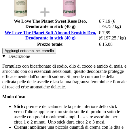
We Love The Planet Sweet Rose Deo,
€ 7,19
(€
Deodorante in stick (40 g)
179,75 / kg)
We Love The Planet Soft Almond Sensitiv Deo,
€ 7,89
Deodorante in stick (40 g)
(€ 197,25 / kg)
Prezzo totale:
€ 15,08
Aggiungi entrambi nel carrello
Descrizione
Formulato con bicarbonato di sodio, olio di cocco e amido di mais, e
arricchito con oli essenziali selezionati, questo deodorante protegge
efficacemente dall'odore di sudore. Si prende cura anche della
delicata pelle delle ascelle e lascia una fragranza femminile e floreale
di rose ed erbe aromatiche delicate.
Modo d'uso
Stick:
premere delicatamente la parte inferiore dello stick
verso l'alto e applicare uno strato sottile di prodotto sotto le
ascelle con pochi movimenti ampi. Lasciare assorbire per
circa 1 o 2 minuti. Uno stick dura circa 2 o 3 mesi.
Crema:
applicare una piccola quantità di crema con le dita e