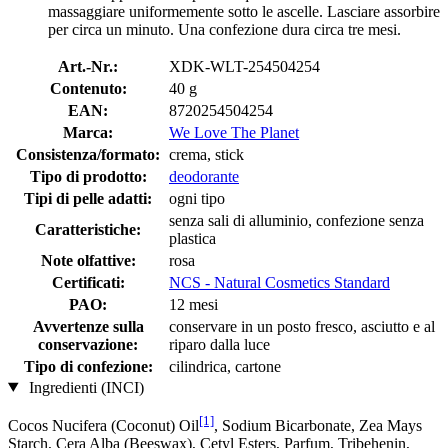
massaggiare uniformemente sotto le ascelle. Lasciare assorbire
per circa un minuto. Una confezione dura circa tre mesi.
Art.-Nr.:
XDK-WLT-254504254
Contenuto:
40 g
EAN:
8720254504254
Marca:
We Love The Planet
Consistenza/formato:
crema, stick
Tipo di prodotto:
deodorante
Tipi di pelle adatti:
ogni tipo
senza sali di alluminio, confezione senza
Caratteristiche:
plastica
Note olfattive:
rosa
Certificati:
NCS - Natural Cosmetics Standard
PAO:
12 mesi
Avvertenze sulla
conservare in un posto fresco, asciutto e al
conservazione:
riparo dalla luce
Tipo di confezione:
cilindrica, cartone
Ingredienti (INCI)
[1]
Cocos Nucifera (Coconut) Oil
, Sodium Bicarbonate, Zea Mays
Starch, Cera Alba (Beeswax), Cetyl Esters, Parfum, Tribehenin,