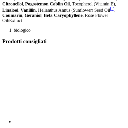
Citronellol
,
Pogostemon Cablin Oil
, Tocopherol (Vitamin E),
[1]
Linalool
,
Vanillin
, Helianthus Annus (Sunflower) Seed Oil
,
Coumarin
,
Geraniol
,
Beta-Caryophyllene
, Rose Flower
Oil/Extract
biologico
Prodotti consigliati