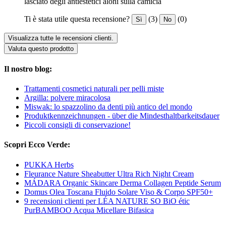
lasciato degli antiestetici aloni sulla camicia
Ti è stata utile questa recensione?
(3)
(0)
Sì
No
Visualizza tutte le recensioni clienti.
Valuta questo prodotto
Il nostro blog:
Trattamenti cosmetici naturali per pelli miste
Argilla: polvere miracolosa
Miswak: lo spazzolino da denti più antico del mondo
Produktkennzeichnungen - über die Mindesthaltbarkeitsdauer
Piccoli consigli di conservazione!
Scopri Ecco Verde:
PUKKA Herbs
Fleurance Nature Sheabutter Ultra Rich Night Cream
MÁDARA Organic Skincare Derma Collagen Peptide Serum
Domus Olea Toscana Fluido Solare Viso & Corpo SPF50+
9 recensioni clienti per LÉA NATURE SO BiO étic
PurBAMBOO Acqua Micellare Bifasica