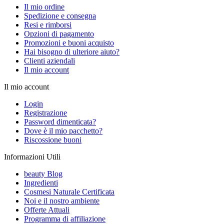
Il mio ordine
Spedizione e consegna
Resi e rimborsi
Opzioni di pagamento
Promozioni e buoni acquisto
Hai bisogno di ulteriore aiuto?
Clienti aziendali
Il mio account
Il mio account
Login
Registrazione
Password dimenticata?
Dove è il mio pacchetto?
Riscossione buoni
Informazioni Utili
beauty Blog
Ingredienti
Cosmesi Naturale Certificata
Noi e il nostro ambiente
Offerte Attuali
Programma di affiliazione