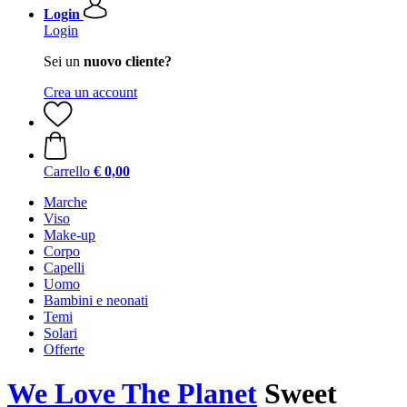
Login
Login
Sei un
nuovo cliente?
Crea un account
Carrello
€ 0,00
Marche
Viso
Make-up
Corpo
Capelli
Uomo
Bambini e neonati
Temi
Solari
Offerte
We Love The Planet
Sweet