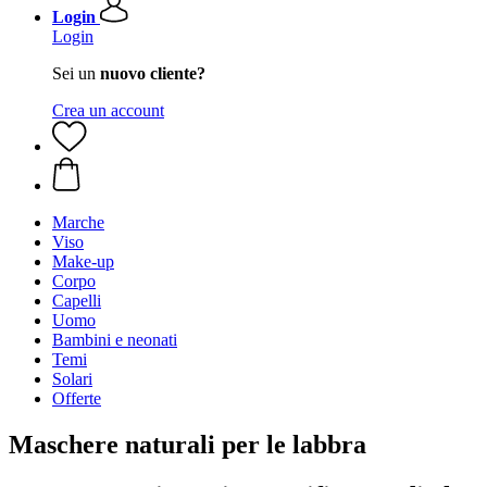
Login
Login
Sei un
nuovo cliente?
Crea un account
Marche
Viso
Make-up
Corpo
Capelli
Uomo
Bambini e neonati
Temi
Solari
Offerte
Maschere naturali per le labbra