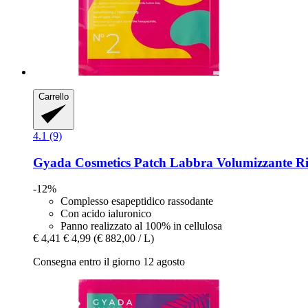
Carrello
4.1 (9)
Gyada Cosmetics
Patch Labbra Volumizzante Ri
-12%
Complesso esapeptidico rassodante
Con acido ialuronico
Panno realizzato al 100% in cellulosa
€ 4,41
€ 4,99
(€ 882,00 / L)
Consegna entro il giorno 12 agosto