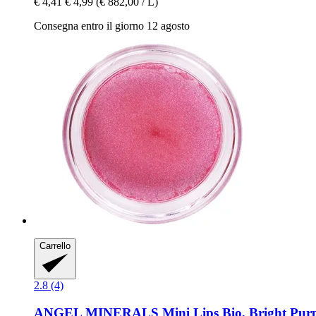
€ 4,41
€ 4,99
(€ 882,00 / L)
Consegna entro il giorno 12 agosto
Carrello
2.8 (4)
ANGEL MINERALS
Mini Lips Bio, Bright Purp