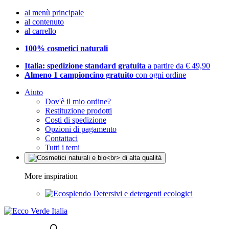
al menù principale
al contenuto
al carrello
100% cosmetici naturali
Italia: spedizione standard gratuita
a partire da € 49,90
Almeno 1 campioncino gratuito
con ogni ordine
Aiuto
Dov'è il mio ordine?
Restituzione prodotti
Costi di spedizione
Opzioni di pagamento
Contattaci
Tutti i temi
More inspiration
Detersivi e detergenti ecologici