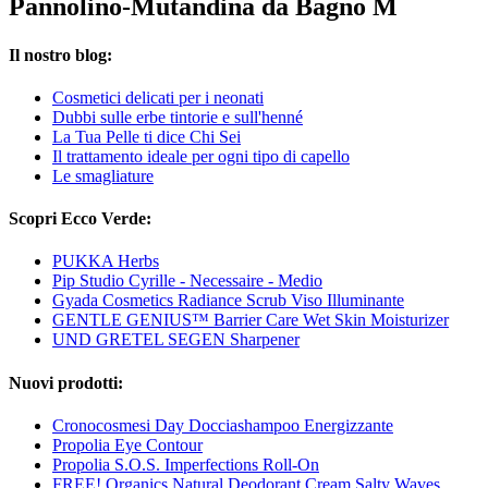
Pannolino-Mutandina da Bagno M
Il nostro blog:
Cosmetici delicati per i neonati
Dubbi sulle erbe tintorie e sull'henné
La Tua Pelle ti dice Chi Sei
Il trattamento ideale per ogni tipo di capello
Le smagliature
Scopri Ecco Verde:
PUKKA Herbs
Pip Studio Cyrille - Necessaire - Medio
Gyada Cosmetics Radiance Scrub Viso Illuminante
GENTLE GENIUS™ Barrier Care Wet Skin Moisturizer
UND GRETEL SEGEN Sharpener
Nuovi prodotti:
Cronocosmesi Day Docciashampoo Energizzante
Propolia Eye Contour
Propolia S.O.S. Imperfections Roll-On
FREE! Organics Natural Deodorant Cream Salty Waves