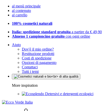
al menù principale
al contenuto
al carrello
100% cosmetici naturali
Italia: spedizione standard gratuita
a partire da € 49,90
Almeno 1 campioncino gratuito
con ogni ordine
Aiuto
Dov'è il mio ordine?
Restituzione prodotti
Costi di spedizione
Opzioni di pagamento
Contattaci
Tutti i temi
More inspiration
Detersivi e detergenti ecologici