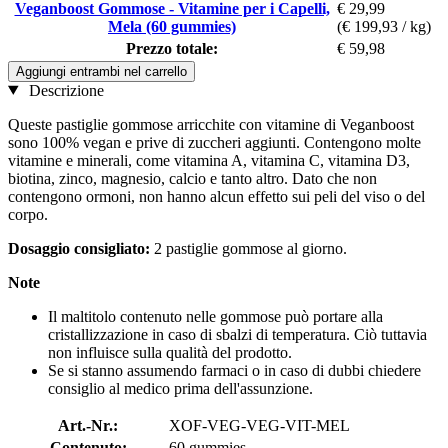
Veganboost Gommose - Vitamine per i Capelli,
€ 29,99
Mela (60 gummies)
(€ 199,93 / kg)
Prezzo totale:
€ 59,98
Aggiungi entrambi nel carrello
Descrizione
Queste pastiglie gommose arricchite con vitamine di Veganboost
sono 100% vegan e prive di zuccheri aggiunti. Contengono molte
vitamine e minerali, come vitamina A, vitamina C, vitamina D3,
biotina, zinco, magnesio, calcio e tanto altro. Dato che non
contengono ormoni, non hanno alcun effetto sui peli del viso o del
corpo.
Dosaggio consigliato
:
2 pastiglie gommose al giorno.
Note
Il maltitolo contenuto nelle gommose può portare alla
cristallizzazione in caso di sbalzi di temperatura. Ciò tuttavia
non influisce sulla qualità del prodotto.
Se si stanno assumendo farmaci o in caso di dubbi chiedere
consiglio al medico prima dell'assunzione.
Art.-Nr.:
XOF-VEG-VEG-VIT-MEL
Contenuto:
60 gummies