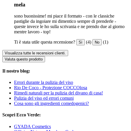
mela
sono buonissime! mi piace il formato - con le classiche
pastiglie da ingoiare mi dimentico sempre di prenderle -
queste invece le ho sulla scrivania e ne prendo due al giorno
mentre lavoro - top!
Ti è stata utile questa recensione?
(4)
(1)
Sì
No
Visualizza tutte le recensioni clienti.
Valuta questo prodotto
Il nostro blog:
Errori durante la pulizia del viso
Rio De Coco - Protezione COCCOlosa
Rimedi naturali per la pulizia del divano di casa!
Pulizia del viso ed errori comuni
Cosa sono gli ingredienti comedogenici?
Scopri Ecco Verde:
GYADA Cosmetics