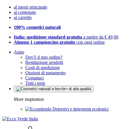
al menù principale
al contenuto
al carrello
100% cosmetici naturali
Italia: spedizione standard gratuita
a partire da € 49,90
Almeno 1 campioncino gratuito
con ogni ordine
Aiuto
Dov'è il mio ordine?
Restituzione prodotti
Costi di spedizione
Opzioni di pagamento
Contattaci
Tutti i temi
More inspiration
Detersivi e detergenti ecologici