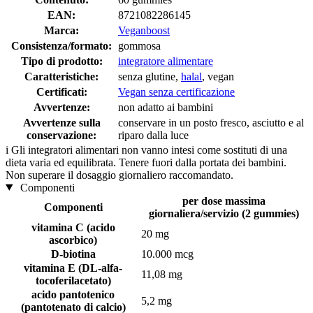
EAN:
8721082286145
Marca:
Veganboost
Consistenza/formato:
gommosa
Tipo di prodotto:
integratore alimentare
Caratteristiche:
senza glutine,
halal
, vegan
Certificati:
Vegan senza certificazione
Avvertenze:
non adatto ai bambini
Avvertenze sulla
conservare in un posto fresco, asciutto e al
conservazione:
riparo dalla luce
i
Gli integratori alimentari non vanno intesi come sostituti di una
dieta varia ed equilibrata. Tenere fuori dalla portata dei bambini.
Non superare il dosaggio giornaliero raccomandato.
Componenti
per dose massima
Componenti
giornaliera/servizio (2 gummies)
vitamina C (acido
20 mg
ascorbico)
D-biotina
10.000 mcg
vitamina E (DL-alfa-
11,08 mg
tocoferilacetato)
acido pantotenico
5,2 mg
(pantotenato di calcio)