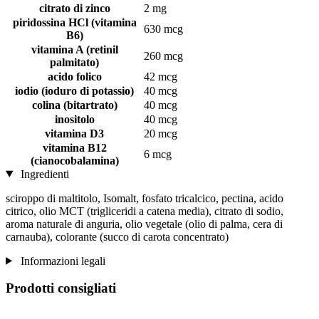
citrato di zinco
2 mg
piridossina HCl (vitamina
630 mcg
B6)
vitamina A (retinil
260 mcg
palmitato)
acido folico
42 mcg
iodio (ioduro di potassio)
40 mcg
colina (bitartrato)
40 mcg
inositolo
40 mcg
vitamina D3
20 mcg
vitamina B12
6 mcg
(cianocobalamina)
Ingredienti
sciroppo di maltitolo, Isomalt, fosfato tricalcico, pectina, acido
citrico, olio MCT (trigliceridi a catena media), citrato di sodio,
aroma naturale di anguria, olio vegetale (olio di palma, cera di
carnauba), colorante (succo di carota concentrato)
Informazioni legali
Prodotti consigliati