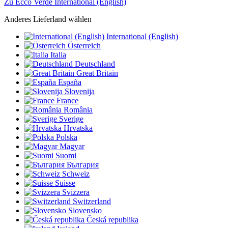
Zu Ecco Verde International (English)
Anderes Lieferland wählen
International (English)
Österreich
Italia
Deutschland
Great Britain
España
Slovenija
France
România
Sverige
Hrvatska
Polska
Magyar
Suomi
България
Schweiz
Suisse
Svizzera
Switzerland
Slovensko
Česká republika