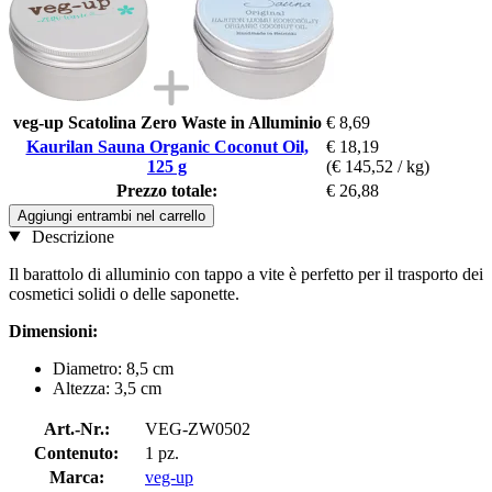
veg-up Scatolina Zero Waste in Alluminio
€ 8,69
Kaurilan Sauna Organic Coconut Oil,
€ 18,19
125 g
(€ 145,52 / kg)
Prezzo totale:
€ 26,88
Aggiungi entrambi nel carrello
Descrizione
Il barattolo di alluminio con tappo a vite è perfetto per il trasporto dei
cosmetici solidi o delle saponette.
Dimensioni:
Diametro: 8,5 cm
Altezza: 3,5 cm
Art.-Nr.:
VEG-ZW0502
Contenuto:
1 pz.
Marca:
veg-up