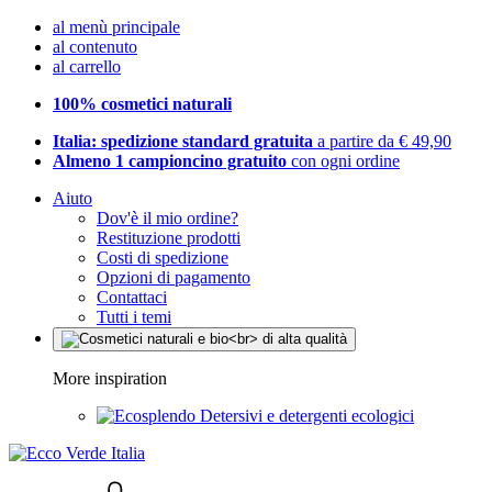
al menù principale
al contenuto
al carrello
100% cosmetici naturali
Italia: spedizione standard gratuita
a partire da € 49,90
Almeno 1 campioncino gratuito
con ogni ordine
Aiuto
Dov'è il mio ordine?
Restituzione prodotti
Costi di spedizione
Opzioni di pagamento
Contattaci
Tutti i temi
More inspiration
Detersivi e detergenti ecologici