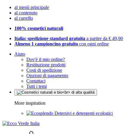
al menù principale
al contenuto
al carrello
100% cosmetici naturali
Italia: spedizione standard gratuita
a partire da € 49,90
Almeno 1 campioncino gratuito
con ogni ordine
Aiuto
Dov'è il mio ordine?
Restituzione prodotti
Costi di spedizione
Opzioni di pagamento
Contattaci
Tutti i temi
More inspiration
Detersivi e detergenti ecologici