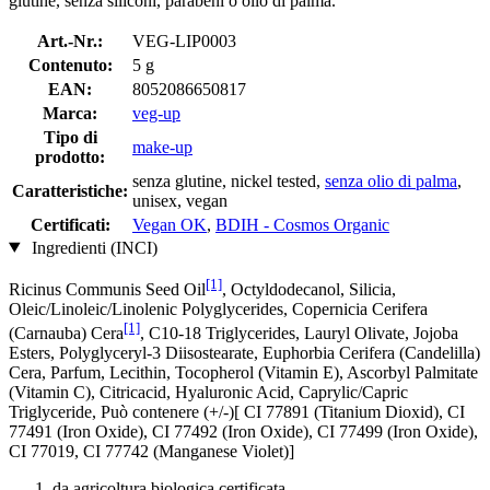
glutine, senza siliconi, parabeni o olio di palma.
Art.-Nr.:
VEG-LIP0003
Contenuto:
5 g
EAN:
8052086650817
Marca:
veg-up
Tipo di
make-up
prodotto:
senza glutine, nickel tested,
senza olio di palma
,
Caratteristiche:
unisex, vegan
Certificati:
Vegan OK
,
BDIH - Cosmos Organic
Ingredienti (INCI)
[1]
Ricinus Communis Seed Oil
, Octyldodecanol, Silicia,
Oleic/Linoleic/Linolenic Polyglycerides, Copernicia Cerifera
[1]
(Carnauba) Cera
, C10-18 Triglycerides, Lauryl Olivate, Jojoba
Esters, Polyglyceryl-3 Diisostearate, Euphorbia Cerifera (Candelilla)
Cera, Parfum, Lecithin, Tocopherol (Vitamin E), Ascorbyl Palmitate
(Vitamin C), Citricacid, Hyaluronic Acid, Caprylic/Capric
Triglyceride, Può contenere (+/-)[ CI 77891 (Titanium Dioxid), CI
77491 (Iron Oxide), CI 77492 (Iron Oxide), CI 77499 (Iron Oxide),
CI 77019, CI 77742 (Manganese Violet)]
da agricoltura biologica certificata