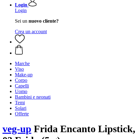
Login
Login
Sei un
nuovo cliente?
Crea un account
Marche
Viso
Make-up
Corpo
Capelli
Uomo
Bambini e neonati
Temi
Solari
Offerte
veg-up
Frida Encanto Lipstick,