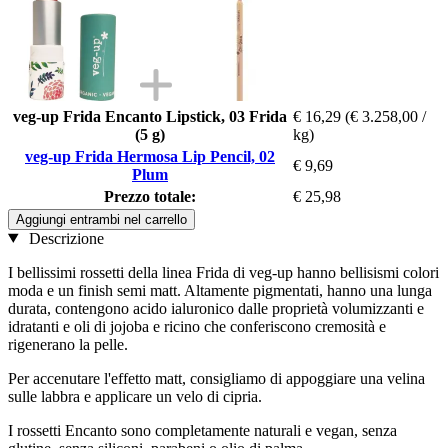
veg-up Frida Encanto Lipstick, 03 Frida
€ 16,29
(€ 3.258,00 /
(5 g)
kg)
veg-up Frida Hermosa Lip Pencil, 02
€ 9,69
Plum
Prezzo totale:
€ 25,98
Aggiungi entrambi nel carrello
Descrizione
I bellissimi rossetti della linea Frida di veg-up hanno bellisismi colori
moda e un finish semi matt. Altamente pigmentati, hanno una lunga
durata, contengono acido ialuronico dalle proprietà volumizzanti e
idratanti e oli di jojoba e ricino che conferiscono cremosità e
rigenerano la pelle.
Per accenutare l'effetto matt, consigliamo di appoggiare una velina
sulle labbra e applicare un velo di cipria.
I rossetti Encanto sono completamente naturali e vegan, senza