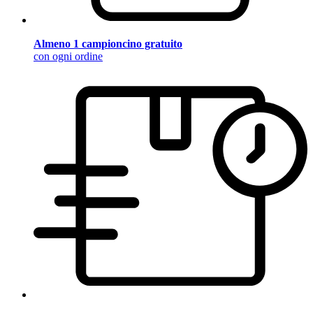
Almeno 1 campioncino gratuito
con ogni ordine