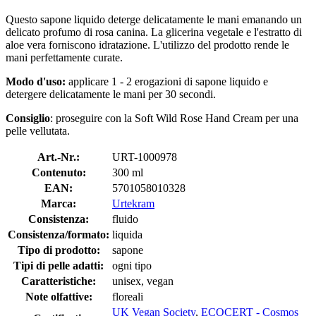
Questo sapone liquido deterge delicatamente le mani emanando un
delicato profumo di rosa canina. La glicerina vegetale e l'estratto di
aloe vera forniscono idratazione. L'utilizzo del prodotto rende le
mani perfettamente curate.
Modo d'uso:
applicare 1 - 2 erogazioni di sapone liquido e
detergere delicatamente le mani per 30 secondi.
Consiglio
: proseguire con la Soft Wild Rose Hand Cream per una
pelle vellutata.
Art.-Nr.:
URT-1000978
Contenuto:
300 ml
EAN:
5701058010328
Marca:
Urtekram
Consistenza:
fluido
Consistenza/formato:
liquida
Tipo di prodotto:
sapone
Tipi di pelle adatti:
ogni tipo
Caratteristiche:
unisex, vegan
Note olfattive:
floreali
UK Vegan Society
,
ECOCERT - Cosmos