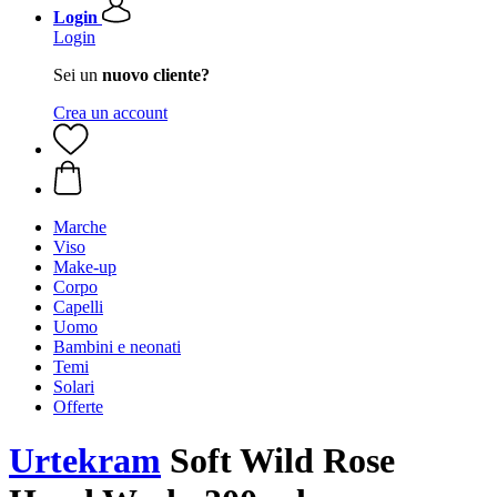
Login
Login
Sei un
nuovo cliente?
Crea un account
Marche
Viso
Make-up
Corpo
Capelli
Uomo
Bambini e neonati
Temi
Solari
Offerte
Urtekram
Soft Wild Rose