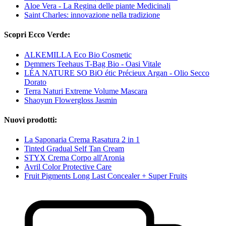
Aloe Vera - La Regina delle piante Medicinali
Saint Charles: innovazione nella tradizione
Scopri Ecco Verde:
ALKEMILLA Eco Bio Cosmetic
Demmers Teehaus T-Bag Bio - Oasi Vitale
LÉA NATURE SO BiO étic Précieux Argan - Olio Secco
Dorato
Terra Naturi Extreme Volume Mascara
Shaoyun Flowergloss Jasmin
Nuovi prodotti:
La Saponaria Crema Rasatura 2 in 1
Tinted Gradual Self Tan Cream
STYX Crema Corpo all'Aronia
Avril Color Protective Care
Fruit Pigments Long Last Concealer + Super Fruits