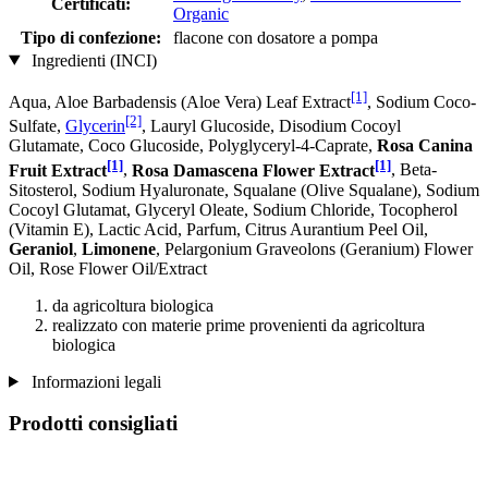
Certificati:
Organic
Tipo di confezione:
flacone con dosatore a pompa
Ingredienti (INCI)
[1]
Aqua, Aloe Barbadensis (Aloe Vera) Leaf Extract
, Sodium Coco­
[2]
Sulfate,
Glycerin
, Lauryl Glucoside, Disodium Cocoyl
Glutamate, Coco Glucoside, Polyglyceryl-4-Caprate,
Rosa Canina
[1]
[1]
Fruit Extract
,
Rosa Damascena Flower Extract
, Beta-
Sitosterol, Sodium Hyaluronate, Squalane (Olive Squalane), Sodium
Cocoyl Glutamat, Glyceryl Oleate, Sodium Chloride, Tocopherol
(Vitamin E), Lactic Acid, Parfum, Citrus Aurantium Peel Oil,
Geraniol
,
Limonene
, Pelargonium Graveolons (Geranium) Flower
Oil, Rose Flower Oil/Extract
da agricoltura biologica
realizzato con materie prime provenienti da agricoltura
biologica
Informazioni legali
Prodotti consigliati