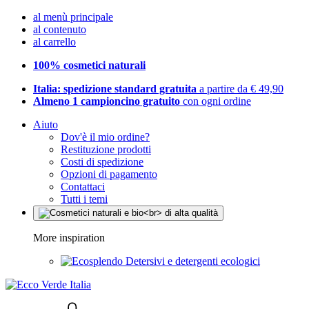
al menù principale
al contenuto
al carrello
100% cosmetici naturali
Italia: spedizione standard gratuita
a partire da € 49,90
Almeno 1 campioncino gratuito
con ogni ordine
Aiuto
Dov'è il mio ordine?
Restituzione prodotti
Costi di spedizione
Opzioni di pagamento
Contattaci
Tutti i temi
More inspiration
Detersivi e detergenti ecologici