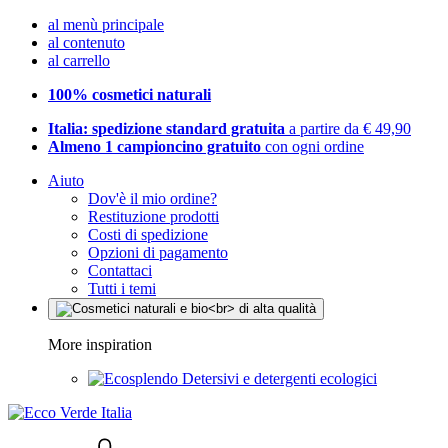
al menù principale
al contenuto
al carrello
100% cosmetici naturali
Italia: spedizione standard gratuita
a partire da € 49,90
Almeno 1 campioncino gratuito
con ogni ordine
Aiuto
Dov'è il mio ordine?
Restituzione prodotti
Costi di spedizione
Opzioni di pagamento
Contattaci
Tutti i temi
More inspiration
Detersivi e detergenti ecologici