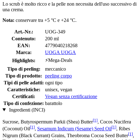
Lo scrub è molto ricco e la pelle non necessita dell'uso successivo di
una crema.
Nota:
conservare tra +5 °C e +24 °C.
Art.-Nr.:
UOG-349
Contenuto:
200 ml
EAN:
4779040218268
Marca:
UOGA UOGA
⚡Mega-Deals
Highlights:
Tipo di peeling:
meccanico
Tipo di prodotto:
peeling corpo
Tipi di pelle adatti:
ogni tipo
Caratteristiche:
unisex, vegan
Certificati:
Vegan senza certificazione
Tipo di confezione:
barattolo
Ingredienti (INCI)
[1]
Sucrose, Butyrospermum Parkii (Shea) Butter
, Cocos Nucifera
[1]
[1]
(Coconut) Oil
,
Sesamum Indicum (Sesame) Seed Oil
, Ribes
[1]
Nigrum (Black Currant) Grains, Theobroma Cocoa Seed Butter
,