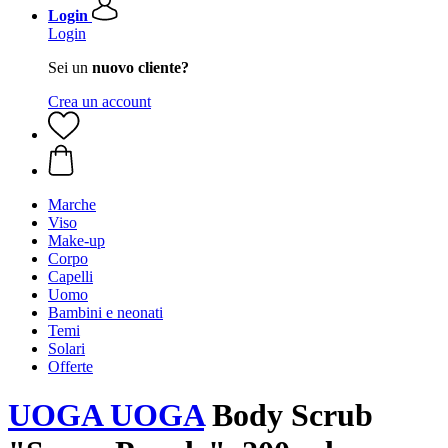
Login
Login
Sei un
nuovo cliente?
Crea un account
Marche
Viso
Make-up
Corpo
Capelli
Uomo
Bambini e neonati
Temi
Solari
Offerte
UOGA UOGA
Body Scrub