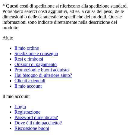
* Questi costi di spedizione si riferiscono alla spedizione standard.
Potrebbero esserci costi aggiuntivi, ad es. a causa del peso, delle
dimensioni o delle caratterstiche specifiche dei prodotti. Queste
informazioni sono indicate direttamente nella descrizione del
prodotto.
Aiuto
Il mio ordine
Spedizione e consegna
Resi e rimborsi
Opzioni di pagamento
Promozioni e buoni acquisto
Hai bisogno di ulteriore aiuto?
Clienti aziendali
Il mio account
Il mio account
Login
Registrazione
Password dimenticata?
Dove è il mio pacchetto?
Riscossione buoni