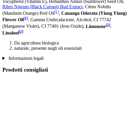
Tocopherol (Vitamin E), Helianthus Annus (Sunflower) Seed Oil,
Ribes Nigrum (Black Currant) Bud Extract
, Citrus Nobilis
[1]
(Mandarin Orange) Peel Oil
,
Cananga Odorata (Ylang Ylang)
[1]
Flower Oil
, Gamma Undecalactone, Alcohol, CI 77742
[2]
(Manganese Violet), CI 77491 (Iron Oxide),
Limonene
,
[2]
Linalool
Da agricoltura biologica
naturale, presente negli oli essenziali
Informazioni legali
Prodotti consigliati