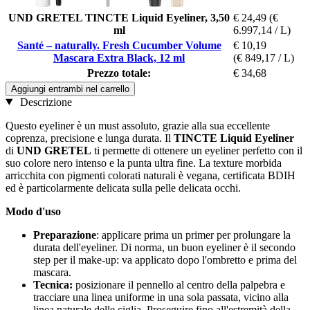
UND GRETEL TINCTE Liquid Eyeliner, 3,50
€ 24,49
(€
ml
6.997,14 / L)
Santé – naturally. Fresh Cucumber Volume
€ 10,19
Mascara Extra Black, 12 ml
(€ 849,17 / L)
Prezzo totale:
€ 34,68
Aggiungi entrambi nel carrello
Descrizione
Questo eyeliner è un must assoluto, grazie alla sua eccellente
coprenza, precisione e lunga durata. Il
TINCTE Liquid Eyeliner
di
UND GRETEL
ti permette di ottenere un eyeliner perfetto con il
suo colore nero intenso e la punta ultra fine. La texture morbida
arricchita con pigmenti colorati naturali è vegana, certificata BDIH
ed è particolarmente delicata sulla pelle delicata occhi.
Modo d'uso
Preparazione
: applicare prima un primer per prolungare la
durata dell'eyeliner. Di norma, un buon eyeliner è il secondo
step per il make-up: va applicato dopo l'ombretto e prima del
mascara.
Tecnica:
posizionare il pennello al centro della palpebra e
tracciare una linea uniforme in una sola passata, vicino alla
linea naturale delle ciglia. Proseguire fino all'estremità della