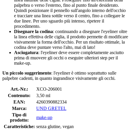
palpebra o verso l'esterno, fino al punto finale desiderato.
Quindi posizionare il pennello sull'angolo interno dell'occhio
e tracciare una linea sottile verso il centro, fino a collegare le
due linee. Per uno sguardo più intenso, ripetere il
procedimento.
Disegnare la codina
: continuando a disegnare l'eyeliner oltre
la linea effettiva delle ciglia, il prodotto permette di modificare
visivamente la forma dell'occhio. Per un risultato ottimale, la
codina deve puntare verso l'alto, mai di lato!
Asciugatura
: l'eyeliner deve essere completamente asciutto
prima di muovere gli occhi o eseguire ulteriori step per il
make-up.
Un piccolo suggerimento
: l'eyeliner è ottimo soprattutto sulle
palpebre cadenti, in quanto ingrandisce visivamente gli occhi.
Art.-Nr.:
XCO-206001
Contenuto:
3,50 ml
EAN:
4260390882334
Marca:
UND GRETEL
Tipo di
make-up
prodotto:
Caratteristiche:
senza glutine, vegan