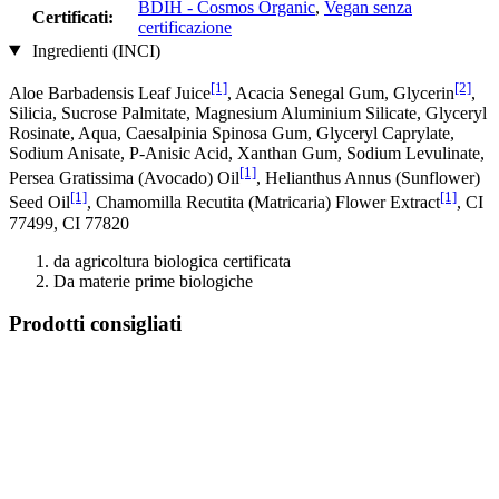
BDIH - Cosmos Organic
,
Vegan senza
Certificati:
certificazione
Ingredienti (INCI)
[1]
[2]
Aloe Barbadensis Leaf Juice
, Acacia Senegal Gum, Glycerin
,
Silicia, Sucrose Palmitate, Magnesium Aluminium Silicate, Glyceryl
Rosinate, Aqua, Caesalpinia Spinosa Gum, Glyceryl Caprylate,
Sodium Anisate, P-Anisic Acid, Xanthan Gum, Sodium Levulinate,
[1]
Persea Gratissima (Avocado) Oil
, Helianthus Annus (Sunflower)
[1]
[1]
Seed Oil
, Chamomilla Recutita (Matricaria) Flower Extract
, CI
77499, CI 77820
da agricoltura biologica certificata
Da materie prime biologiche
Prodotti consigliati