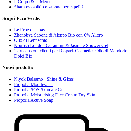
Il Corpo & la Mente
Shampoo solido o sapone per capelli?
Scopri Ecco Verde:
Le Erbe di Janas
Zhenobya Sapone di Aleppo Bio con 6% Alloro
Olio di Lentischio
Nourish London Geranium & Jasmine Shower Gel
12 recensioni clienti per Biopark Cosmetics Olio di Mandorle
Dolci Bio
Nuovi prodotti:
Niyok Balsamo - Shine & Gloss
Propolia Mouthwash
Propolia SOS Skincare Gel
Propolia Moisturising Face Cream Dry Skin
Propolia Active Soap