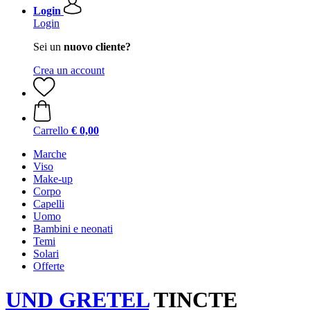
Login
Login
Sei un
nuovo cliente?
Crea un account
Carrello
€ 0,00
Marche
Viso
Make-up
Corpo
Capelli
Uomo
Bambini e neonati
Temi
Solari
Offerte
UND GRETEL
TINCTE