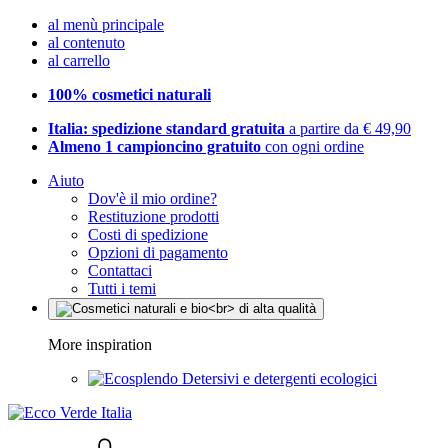
al menù principale
al contenuto
al carrello
100% cosmetici naturali
Italia: spedizione standard gratuita
a partire da € 49,90
Almeno 1 campioncino gratuito
con ogni ordine
Aiuto
Dov'è il mio ordine?
Restituzione prodotti
Costi di spedizione
Opzioni di pagamento
Contattaci
Tutti i temi
More inspiration
Detersivi e detergenti ecologici