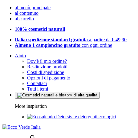
al menù principale
al contenuto
al carrello
100% cosmetici naturali
Italia: spedizione standard gratuita
a partire da € 49,90
Almeno 1 campioncino gratuito
con ogni ordine
Aiuto
Dov'è il mio ordine?
Restituzione prodotti
Costi di spedizione
Opzioni di pagamento
Contattaci
Tutti i temi
More inspiration
Detersivi e detergenti ecologici