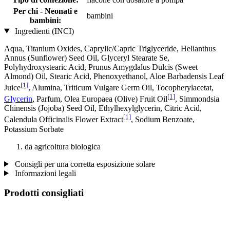
Per chi - Neonati e
bambini
bambini:
Ingredienti (INCI)
Aqua, Titanium Oxides, Caprylic/Capric Triglyceride, Helianthus
Annus (Sunflower) Seed Oil, Glyceryl Stearate Se,
Polyhydroxystearic Acid, Prunus Amygdalus Dulcis (Sweet
Almond) Oil, Stearic Acid, Phenoxyethanol, Aloe Barbadensis Leaf
[1]
Juice
, Alumina, Triticum Vulgare Germ Oil, Tocopherylacetat,
[1]
Glycerin
, Parfum, Olea Europaea (Olive) Fruit Oil
, Simmondsia
Chinensis (Jojoba) Seed Oil, Ethylhexylglycerin, Citric Acid,
[1]
Calendula Officinalis Flower Extract
, Sodium Benzoate,
Potassium Sorbate
da agricoltura biologica
Consigli per una corretta esposizione solare
Informazioni legali
Prodotti consigliati