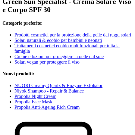
Green Sun Specialist - Crema Solare Viso
e Corpo SPF 30
Categorie preferite:
Prodotti cosmetici per la protezione della pelle dai raggi solari
Solari naturali & ecobio per bambini e neonati
Trattamenti cosmetici ecobio multifunzionali per tutta la
famiglia
Creme e lozioni per proteggere la pelle dal sole
Solari vegan per proteggere il viso
Nuovi prodotti:
NUORI Creamy Quartz & Enzyme Exfoliator
Niyok Shampoo - Repair & Balance
Propolia Night Cream
Propolia Face Mask
Propolia Anti-Ageing Rich Cream