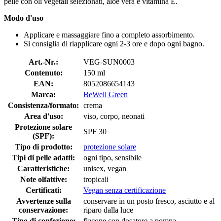
pelle con oli vegetali selezionati, aloe vera e vitamina E.
Modo d'uso
Applicare e massaggiare fino a completo assorbimento.
Si consiglia di riapplicare ogni 2-3 ore e dopo ogni bagno.
Art.-Nr.:
VEG-SUN0003
Contenuto:
150 ml
EAN:
8052086654143
Marca:
BeWell Green
Consistenza/formato:
crema
Area d'uso:
viso, corpo, neonati
Protezione solare
SPF 30
(SPF):
Tipo di prodotto:
protezione solare
Tipi di pelle adatti:
ogni tipo, sensibile
Caratteristiche:
unisex, vegan
Note olfattive:
tropicali
Certificati:
Vegan senza certificazione
Avvertenze sulla
conservare in un posto fresco, asciutto e al
conservazione:
riparo dalla luce
Tipo di confezione:
flacone con dosatore a pompa