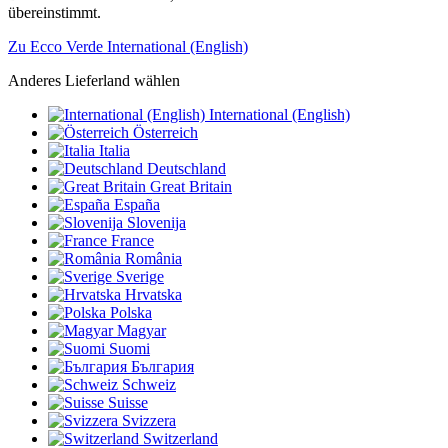
übereinstimmt.
Zu Ecco Verde International (English)
Anderes Lieferland wählen
International (English)
Österreich
Italia
Deutschland
Great Britain
España
Slovenija
France
România
Sverige
Hrvatska
Polska
Magyar
Suomi
България
Schweiz
Suisse
Svizzera
Switzerland