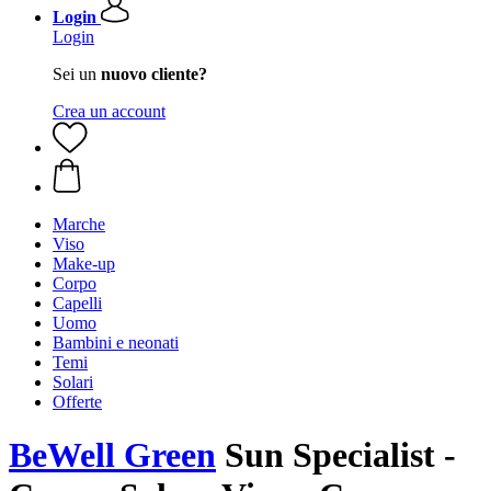
Login
Login
Sei un
nuovo cliente?
Crea un account
Marche
Viso
Make-up
Corpo
Capelli
Uomo
Bambini e neonati
Temi
Solari
Offerte
BeWell Green
Sun Specialist -