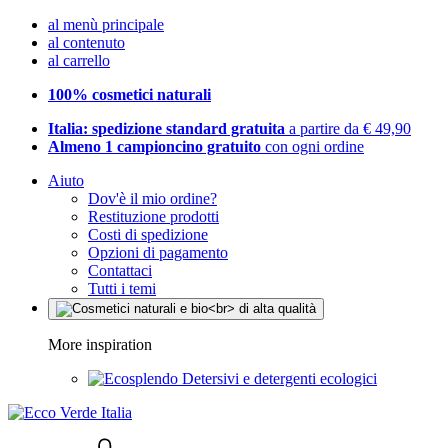
al menù principale
al contenuto
al carrello
100% cosmetici naturali
Italia: spedizione standard gratuita
a partire da € 49,90
Almeno 1 campioncino gratuito
con ogni ordine
Aiuto
Dov'è il mio ordine?
Restituzione prodotti
Costi di spedizione
Opzioni di pagamento
Contattaci
Tutti i temi
More inspiration
Detersivi e detergenti ecologici