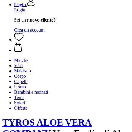
Login
Login
Sei un
nuovo cliente?
Crea un account
Marche
Viso
Make-up
Corpo
Capelli
Uomo
Bambini e neonati
Temi
Solari
Offerte
TYROS ALOE VERA