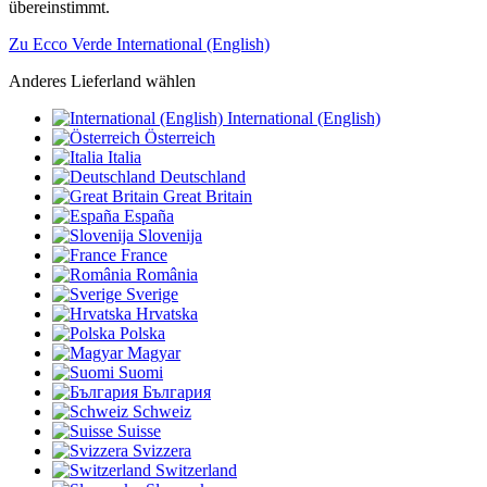
übereinstimmt.
Zu Ecco Verde International (English)
Anderes Lieferland wählen
International (English)
Österreich
Italia
Deutschland
Great Britain
España
Slovenija
France
România
Sverige
Hrvatska
Polska
Magyar
Suomi
България
Schweiz
Suisse
Svizzera
Switzerland