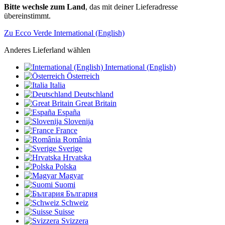
Bitte wechsle zum Land
, das mit deiner Lieferadresse
übereinstimmt.
Zu Ecco Verde International (English)
Anderes Lieferland wählen
International (English)
Österreich
Italia
Deutschland
Great Britain
España
Slovenija
France
România
Sverige
Hrvatska
Polska
Magyar
Suomi
България
Schweiz
Suisse
Svizzera