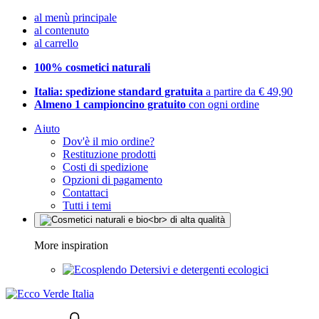
al menù principale
al contenuto
al carrello
100% cosmetici naturali
Italia: spedizione standard gratuita
a partire da € 49,90
Almeno 1 campioncino gratuito
con ogni ordine
Aiuto
Dov'è il mio ordine?
Restituzione prodotti
Costi di spedizione
Opzioni di pagamento
Contattaci
Tutti i temi
More inspiration
Detersivi e detergenti ecologici