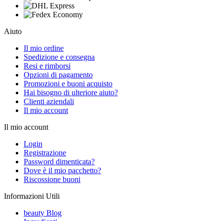
Aiuto
Il mio ordine
Spedizione e consegna
Resi e rimborsi
Opzioni di pagamento
Promozioni e buoni acquisto
Hai bisogno di ulteriore aiuto?
Clienti aziendali
Il mio account
Il mio account
Login
Registrazione
Password dimenticata?
Dove è il mio pacchetto?
Riscossione buoni
Informazioni Utili
beauty Blog