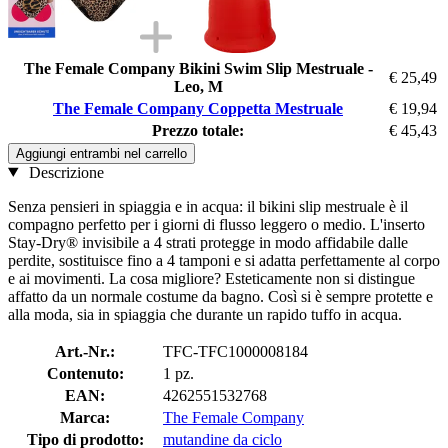
The Female Company Bikini Swim Slip Mestruale -
€ 25,49
Leo, M
The Female Company Coppetta Mestruale
€ 19,94
Prezzo totale:
€ 45,43
Aggiungi entrambi nel carrello
Descrizione
Senza pensieri in spiaggia e in acqua: il bikini slip mestruale è il
compagno perfetto per i giorni di flusso leggero o medio. L'inserto
Stay-Dry® invisibile a 4 strati protegge in modo affidabile dalle
perdite, sostituisce fino a 4 tamponi e si adatta perfettamente al corpo
e ai movimenti. La cosa migliore? Esteticamente non si distingue
affatto da un normale costume da bagno. Così si è sempre protette e
alla moda, sia in spiaggia che durante un rapido tuffo in acqua.
Art.-Nr.:
TFC-TFC1000008184
Contenuto:
1 pz.
EAN:
4262551532768
Marca:
The Female Company
Tipo di prodotto:
mutandine da ciclo