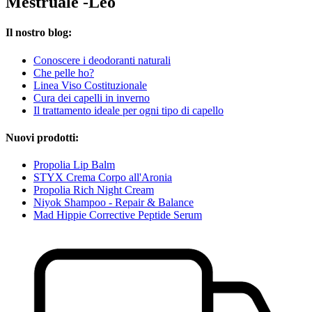
Mestruale -Leo
Il nostro blog:
Conoscere i deodoranti naturali
Che pelle ho?
Linea Viso Costituzionale
Cura dei capelli in inverno
Il trattamento ideale per ogni tipo di capello
Nuovi prodotti:
Propolia Lip Balm
STYX Crema Corpo all'Aronia
Propolia Rich Night Cream
Niyok Shampoo - Repair & Balance
Mad Hippie Corrective Peptide Serum