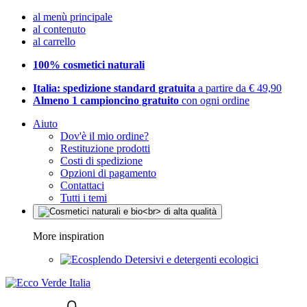
al menù principale
al contenuto
al carrello
100% cosmetici naturali
Italia: spedizione standard gratuita
a partire da € 49,90
Almeno 1 campioncino gratuito
con ogni ordine
Aiuto
Dov'è il mio ordine?
Restituzione prodotti
Costi di spedizione
Opzioni di pagamento
Contattaci
Tutti i temi
More inspiration
Detersivi e detergenti ecologici