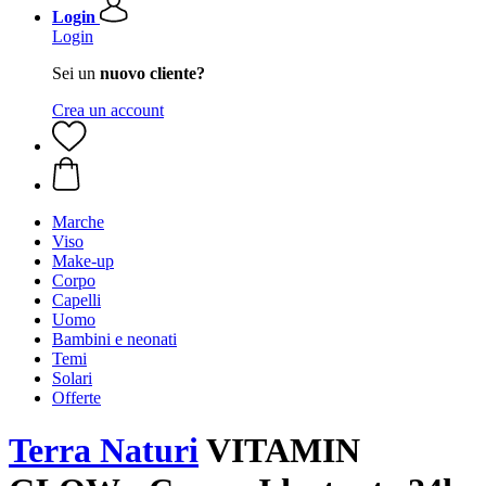
Login
Login
Sei un
nuovo cliente?
Crea un account
Marche
Viso
Make-up
Corpo
Capelli
Uomo
Bambini e neonati
Temi
Solari
Offerte
Terra Naturi
VITAMIN