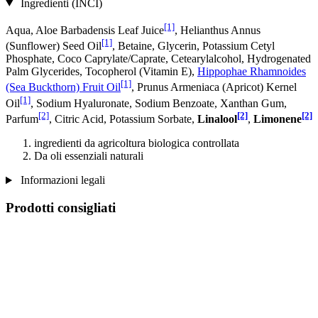
Ingredienti (INCI)
[1]
Aqua, Aloe Barbadensis Leaf Juice
, Helianthus Annus
[1]
(Sunflower) Seed Oil
, Betaine, Glycerin, Potassium Cetyl
Phosphate, Coco Caprylate/Caprate, Cetearylalcohol, Hydrogenated
Palm Glycerides, Tocopherol (Vitamin E),
Hippophae Rhamnoides
[1]
(Sea Buckthorn) Fruit Oil
, Prunus Armeniaca (Apricot) Kernel
[1]
Oil
, Sodium Hyaluronate, Sodium Benzoate, Xanthan Gum,
[2]
[2]
[2]
Parfum
, Citric Acid, Potassium Sorbate,
Linalool
,
Limonene
ingredienti da agricoltura biologica controllata
Da oli essenziali naturali
Informazioni legali
Prodotti consigliati