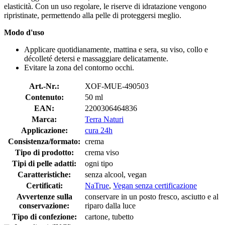
elasticità. Con un uso regolare, le riserve di idratazione vengono
ripristinate, permettendo alla pelle di proteggersi meglio.
Modo d'uso
Applicare quotidianamente, mattina e sera, su viso, collo e
décolleté detersi e massaggiare delicatamente.
Evitare la zona del contorno occhi.
Art.-Nr.:
XOF-MUE-490503
Contenuto:
50 ml
EAN:
2200306464836
Marca:
Terra Naturi
Applicazione:
cura 24h
Consistenza/formato:
crema
Tipo di prodotto:
crema viso
Tipi di pelle adatti:
ogni tipo
Caratteristiche:
senza alcool, vegan
Certificati:
NaTrue
,
Vegan senza certificazione
Avvertenze sulla
conservare in un posto fresco, asciutto e al
conservazione:
riparo dalla luce
Tipo di confezione:
cartone, tubetto