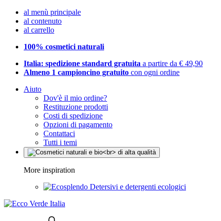
al menù principale
al contenuto
al carrello
100% cosmetici naturali
Italia: spedizione standard gratuita
a partire da € 49,90
Almeno 1 campioncino gratuito
con ogni ordine
Aiuto
Dov'è il mio ordine?
Restituzione prodotti
Costi di spedizione
Opzioni di pagamento
Contattaci
Tutti i temi
More inspiration
Detersivi e detergenti ecologici