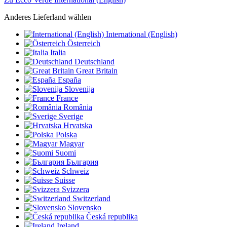
Anderes Lieferland wählen
International (English)
Österreich
Italia
Deutschland
Great Britain
España
Slovenija
France
România
Sverige
Hrvatska
Polska
Magyar
Suomi
България
Schweiz
Suisse
Svizzera
Switzerland
Slovensko
Česká republika
Ireland