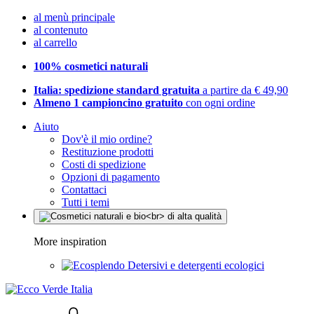
al menù principale
al contenuto
al carrello
100% cosmetici naturali
Italia: spedizione standard gratuita
a partire da € 49,90
Almeno 1 campioncino gratuito
con ogni ordine
Aiuto
Dov'è il mio ordine?
Restituzione prodotti
Costi di spedizione
Opzioni di pagamento
Contattaci
Tutti i temi
More inspiration
Detersivi e detergenti ecologici