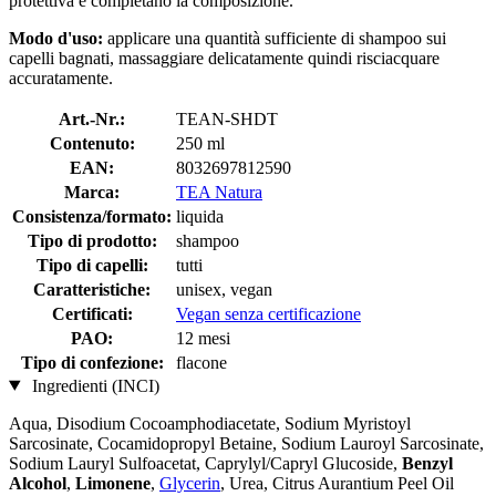
protettiva e completano la composizione.
Modo d'uso:
applicare una quantità sufficiente di shampoo sui
capelli bagnati, massaggiare delicatamente quindi risciacquare
accuratamente.
Art.-Nr.:
TEAN-SHDT
Contenuto:
250 ml
EAN:
8032697812590
Marca:
TEA Natura
Consistenza/formato:
liquida
Tipo di prodotto:
shampoo
Tipo di capelli:
tutti
Caratteristiche:
unisex, vegan
Certificati:
Vegan senza certificazione
PAO:
12 mesi
Tipo di confezione:
flacone
Ingredienti (INCI)
Aqua, Disodium Cocoamphodiacetate, Sodium Myristoyl
Sarcosinate, Cocamidopropyl Betaine, Sodium Lauroyl Sarcosinate,
Sodium Lauryl Sulfoacetat, Caprylyl/Capryl Glucoside,
Benzyl
Alcohol
,
Limonene
,
Glycerin
, Urea, Citrus Aurantium Peel Oil