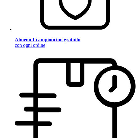
Almeno 1 campioncino gratuito
con ogni ordine