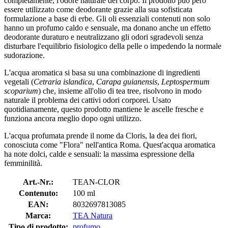
completamente, l'odore naturale del corpo. Il prodotto può però
essere utilizzato come deodorante grazie alla sua sofisticata
formulazione a base di erbe. Gli oli essenziali contenuti non solo
hanno un profumo caldo e sensuale, ma donano anche un effetto
deodorante duraturo e neutralizzano gli odori sgradevoli senza
disturbare l'equilibrio fisiologico della pelle o impedendo la normale
sudorazione.
L'acqua aromatica si basa su una combinazione di ingredienti
vegetali (
Cetraria islandica
,
Carapa guianensis
,
Leptospermum
scoparium
) che, insieme all'olio di tea tree, risolvono in modo
naturale il problema dei cattivi odori corporei. Usato
quotidianamente, questo prodotto mantiene le ascelle fresche e
funziona ancora meglio dopo ogni utilizzo.
L'acqua profumata prende il nome da Cloris, la dea dei fiori,
conosciuta come "Flora" nell'antica Roma. Quest'acqua aromatica
ha note dolci, calde e sensuali: la massima espressione della
femminilità.
Art.-Nr.:
TEAN-CLOR
Contenuto:
100 ml
EAN:
8032697813085
Marca:
TEA Natura
Tipo di prodotto:
profumo