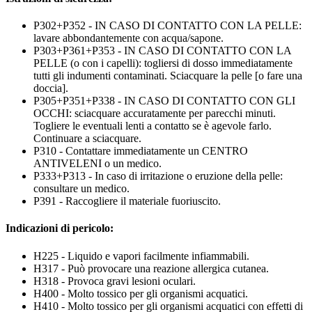
P302+P352 - IN CASO DI CONTATTO CON LA PELLE:
lavare abbondantemente con acqua/sapone.
P303+P361+P353 - IN CASO DI CONTATTO CON LA
PELLE (o con i capelli): togliersi di dosso immediatamente
tutti gli indumenti contaminati. Sciacquare la pelle [o fare una
doccia].
P305+P351+P338 - IN CASO DI CONTATTO CON GLI
OCCHI: sciacquare accuratamente per parecchi minuti.
Togliere le eventuali lenti a contatto se è agevole farlo.
Continuare a sciacquare.
P310 - Contattare immediatamente un CENTRO
ANTIVELENI o un medico.
P333+P313 - In caso di irritazione o eruzione della pelle:
consultare un medico.
P391 - Raccogliere il materiale fuoriuscito.
Indicazioni di pericolo:
H225 - Liquido e vapori facilmente infiammabili.
H317 - Può provocare una reazione allergica cutanea.
H318 - Provoca gravi lesioni oculari.
H400 - Molto tossico per gli organismi acquatici.
H410 - Molto tossico per gli organismi acquatici con effetti di