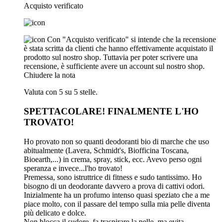
Acquisto verificato
Con "Acquisto verificato" si intende che la recensione
è stata scritta da clienti che hanno effettivamente acquistato il
prodotto sul nostro shop. Tuttavia per poter scrivere una
recensione, è sufficiente avere un account sul nostro shop.
Chiudere la nota
Valuta con 5 su 5 stelle.
SPETTACOLARE! FINALMENTE L'HO
TROVATO!
Ho provato non so quanti deodoranti bio di marche che uso
abitualmente (Lavera, Schmidt's, Biofficina Toscana,
Bioearth,...) in crema, spray, stick, ecc. Avevo perso ogni
speranza e invece...l'ho trovato!
Premessa, sono istruttrice di fitness e sudo tantissimo. Ho
bisogno di un deodorante davvero a prova di cattivi odori.
Inizialmente ha un profumo intenso quasi speziato che a me
piace molto, con il passare del tempo sulla mia pelle diventa
più delicato e dolce.
Non blocca il sudore, fa traspirare la pelle, ma evita