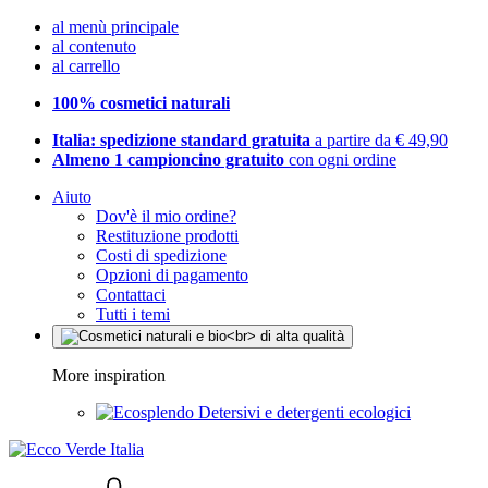
al menù principale
al contenuto
al carrello
100% cosmetici naturali
Italia: spedizione standard gratuita
a partire da € 49,90
Almeno 1 campioncino gratuito
con ogni ordine
Aiuto
Dov'è il mio ordine?
Restituzione prodotti
Costi di spedizione
Opzioni di pagamento
Contattaci
Tutti i temi
More inspiration
Detersivi e detergenti ecologici