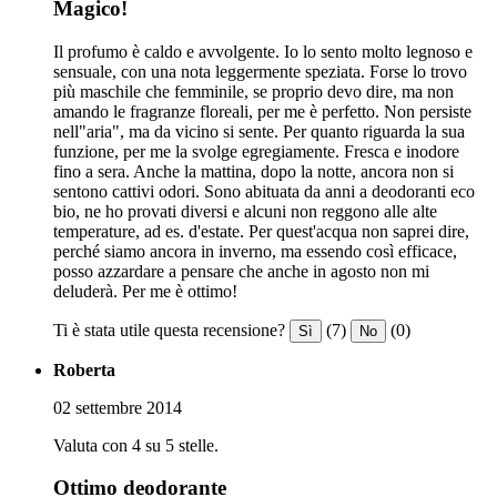
Magico!
Il profumo è caldo e avvolgente. Io lo sento molto legnoso e
sensuale, con una nota leggermente speziata. Forse lo trovo
più maschile che femminile, se proprio devo dire, ma non
amando le fragranze floreali, per me è perfetto. Non persiste
nell"aria", ma da vicino si sente. Per quanto riguarda la sua
funzione, per me la svolge egregiamente. Fresca e inodore
fino a sera. Anche la mattina, dopo la notte, ancora non si
sentono cattivi odori. Sono abituata da anni a deodoranti eco
bio, ne ho provati diversi e alcuni non reggono alle alte
temperature, ad es. d'estate. Per quest'acqua non saprei dire,
perché siamo ancora in inverno, ma essendo così efficace,
posso azzardare a pensare che anche in agosto non mi
deluderà. Per me è ottimo!
Ti è stata utile questa recensione?
(7)
(0)
Sì
No
Roberta
02 settembre 2014
Valuta con 4 su 5 stelle.
Ottimo deodorante