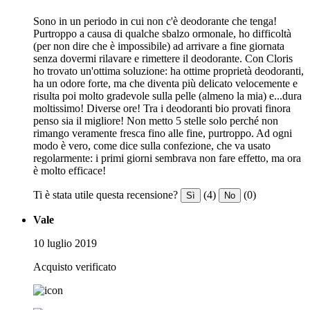
Sono in un periodo in cui non c'è deodorante che tenga!
Purtroppo a causa di qualche sbalzo ormonale, ho difficoltà
(per non dire che è impossibile) ad arrivare a fine giornata
senza dovermi rilavare e rimettere il deodorante. Con Cloris
ho trovato un'ottima soluzione: ha ottime proprietà deodoranti,
ha un odore forte, ma che diventa più delicato velocemente e
risulta poi molto gradevole sulla pelle (almeno la mia) e...dura
moltissimo! Diverse ore! Tra i deodoranti bio provati finora
penso sia il migliore! Non metto 5 stelle solo perché non
rimango veramente fresca fino alle fine, purtroppo. Ad ogni
modo è vero, come dice sulla confezione, che va usato
regolarmente: i primi giorni sembrava non fare effetto, ma ora
è molto efficace!
Ti è stata utile questa recensione?
(4)
(0)
Sì
No
Vale
10 luglio 2019
Acquisto verificato