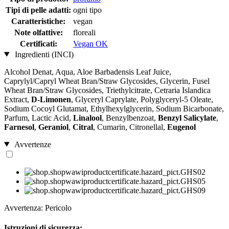
Tipi di pelle adatti:
ogni tipo
Caratteristiche:
vegan
Note olfattive:
floreali
Certificati:
Vegan OK
Ingredienti (INCI)
Alcohol Denat, Aqua, Aloe Barbadensis Leaf Juice,
Caprylyl/Capryl Wheat Bran/Straw Glycosides, Glycerin, Fusel
Wheat Bran/Straw Glycosides, Triethylcitrate, Cetraria Islandica
Extract,
D-Limonen
, Glyceryl Caprylate, Polyglyceryl-5 Oleate,
Sodium Cocoyl Glutamat, Ethylhexylglycerin, Sodium Bicarbonate,
Parfum, Lactic Acid,
Linalool
, Benzylbenzoat,
Benzyl Salicylate
,
Farnesol
,
Geraniol
,
Citral
, Cumarin, Citronellal,
Eugenol
Avvertenze
Avvertenza: Pericolo
Istruzioni di sicurezza: