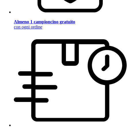
Almeno 1 campioncino gratuito
con ogni ordine