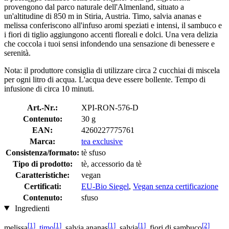
provengono dal parco naturale dell'Almenland, situato a
un'altitudine di 850 m in Stiria, Austria. Timo, salvia ananas e
melissa conferiscono all'infuso aromi speziati e intensi, il sambuco e
i fiori di tiglio aggiungono accenti floreali e dolci. Una vera delizia
che coccola i tuoi sensi infondendo una sensazione di benessere e
serenità.
Nota: il produttore consiglia di utilizzare circa 2 cucchiai di miscela
per ogni litro di acqua. L'acqua deve essere bollente. Tempo di
infusione di circa 10 minuti.
Art.-Nr.:
XPI-RON-576-D
Contenuto:
30 g
EAN:
4260227775761
Marca:
tea exclusive
Consistenza/formato:
tè sfuso
Tipo di prodotto:
tè, accessorio da tè
Caratteristiche:
vegan
Certificati:
EU-Bio Siegel
,
Vegan senza certificazione
Contenuto:
sfuso
Ingredienti
[1]
[1]
[1]
[1]
[2]
melissa
,
timo
, salvia ananas
, salvia
, fiori di sambuco
,