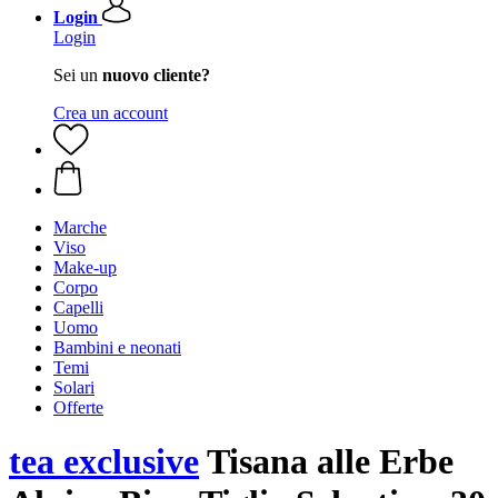
Login
Login
Sei un
nuovo cliente?
Crea un account
Marche
Viso
Make-up
Corpo
Capelli
Uomo
Bambini e neonati
Temi
Solari
Offerte
tea exclusive
Tisana alle Erbe