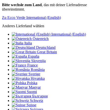
Bitte wechsle zum Land
, das mit deiner Lieferadresse
übereinstimmt.
Zu Ecco Verde International (English)
Anderes Lieferland wählen
International (English)
Österreich
Italia
Deutschland
Great Britain
España
Slovenija
France
România
Sverige
Hrvatska
Polska
Magyar
Suomi
България
Schweiz
Suisse
Svizzera