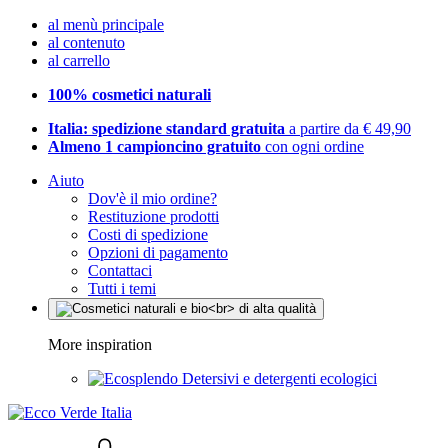
al menù principale
al contenuto
al carrello
100% cosmetici naturali
Italia: spedizione standard gratuita
a partire da € 49,90
Almeno 1 campioncino gratuito
con ogni ordine
Aiuto
Dov'è il mio ordine?
Restituzione prodotti
Costi di spedizione
Opzioni di pagamento
Contattaci
Tutti i temi
More inspiration
Detersivi e detergenti ecologici