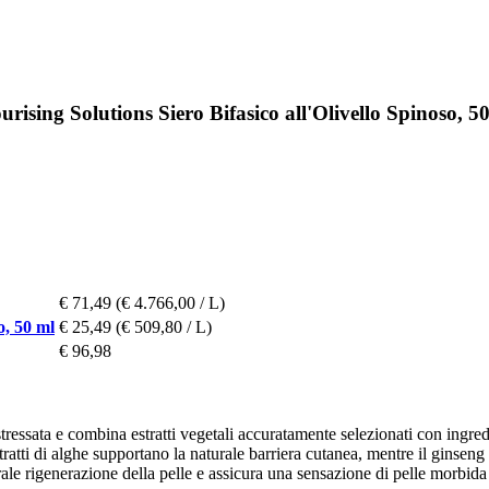
ising Solutions Siero Bifasico all'Olivello Spinoso, 5
€ 71,49
(€ 4.766,00 / L)
o, 50 ml
€ 25,49
(€ 509,80 / L)
€ 96,98
stressata e combina estratti vegetali accuratamente selezionati con ingred
estratti di alghe supportano la naturale barriera cutanea, mentre il ginsen
ale rigenerazione della pelle e assicura una sensazione di pelle morbida 