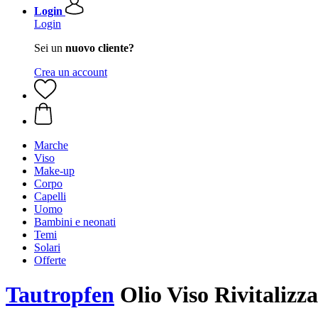
Login
Login
Sei un
nuovo cliente?
Crea un account
Marche
Viso
Make-up
Corpo
Capelli
Uomo
Bambini e neonati
Temi
Solari
Offerte
Tautropfen
Olio Viso Rivitalizza