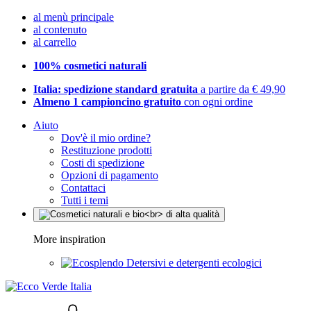
al menù principale
al contenuto
al carrello
100% cosmetici naturali
Italia: spedizione standard gratuita
a partire da € 49,90
Almeno 1 campioncino gratuito
con ogni ordine
Aiuto
Dov'è il mio ordine?
Restituzione prodotti
Costi di spedizione
Opzioni di pagamento
Contattaci
Tutti i temi
More inspiration
Detersivi e detergenti ecologici