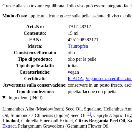
Grazie alla sua texture equilibrata, l'olio viso può essere integrato fa
Modo d'uso:
applicare alcune gocce sulla pelle asciutta di viso e col
Art.-Nr.:
TAUT-8217
Contenuto:
15 ml
EAN:
4251208582171
Marca:
Tautropfen
Consistenza/formato:
olio
Tipo di prodotto:
olio per la pelle
Tipi di pelle adatti:
irritata
Caratteristiche:
vegan
Certificati:
ICADA
,
Vegan senza certificazio
Avvertenze sulla conservazione:
conservare in un posto fresco, asciu
Tipo di confezione:
pipetta/flacone con pipetta
Ingredienti (INCI)
Limnanthes Alba (Meadowfoam) Seed Oil, Squalane, Helianthus Annu
[1]
Oil, Simmondsia Chinensis (Jojoba) Seed Oil
, Caprylic/Capric Tri
Linalool
, Chlorella Emersonii Extract,
Citrus Bergamia Peel Oil
, S
Extract
, Pelargonium Graveolons (Geranium) Flower Oil