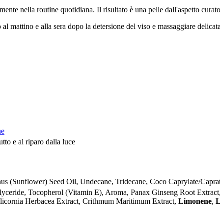
cilmente nella routine quotidiana. Il risultato è una pelle dall'aspetto c
lo al mattino e alla sera dopo la detersione del viso e massaggiare delica
ne
tto e al riparo dalla luce
s (Sunflower) Seed Oil, Undecane, Tridecane, Coco Caprylate/Caprat
glyceride, Tocopherol (Vitamin E), Aroma, Panax Ginseng Root Extract,
alicornia Herbacea Extract, Crithmum Maritimum Extract,
Limonene
,
L