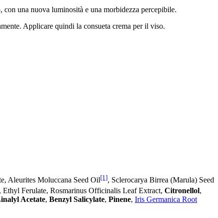
urato, con una nuova luminosità e una morbidezza percepibile.
tamente. Applicare quindi la consueta crema per il viso.
[1]
e, Aleurites Moluccana Seed Oil
, Sclerocarya Birrea (Marula) Seed
 Ethyl Ferulate, Rosmarinus Officinalis Leaf Extract,
Citronellol
,
inalyl Acetate
,
Benzyl Salicylate
,
Pinene
,
Iris Germanica Root