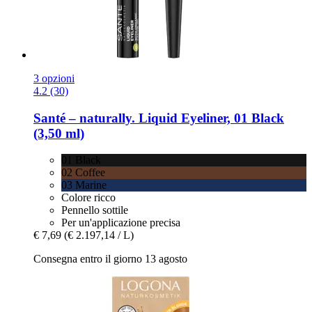
3 opzioni
4.2 (30)
Santé – naturally.
Liquid Eyeliner, 01 Black
(3,50 ml)
01 Black
02 Coffee
03 Marine
Colore ricco
Pennello sottile
Per un'applicazione precisa
€ 7,69
(€ 2.197,14 / L)
Consegna entro il giorno 13 agosto