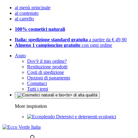
al menù principale
al contenuto
al carrello
100% cosmetici naturali
Italia: spedizione standard gratuita
a partire da € 49,90
Almeno 1 campioncino gratuito
con ogni ordine
Aiuto
Dov'è il mio ordine?
Restituzione prodotti
Costi di spedizione
Opzioni di pagamento
Contattaci
Tutti i temi
More inspiration
Detersivi e detergenti ecologici