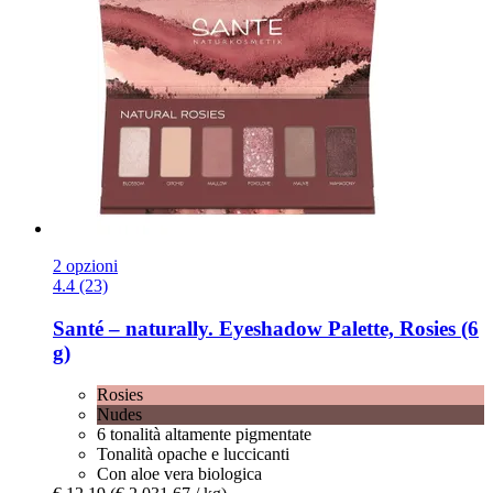
2 opzioni
4.4 (23)
Santé – naturally.
Eyeshadow Palette, Rosies (6
g)
Rosies
Nudes
6 tonalità altamente pigmentate
Tonalità opache e luccicanti
Con aloe vera biologica