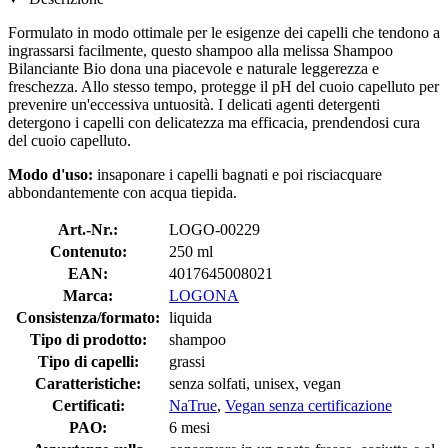
Formulato in modo ottimale per le esigenze dei capelli che tendono a
ingrassarsi facilmente, questo shampoo alla melissa Shampoo
Bilanciante Bio dona una piacevole e naturale leggerezza e
freschezza. Allo stesso tempo, protegge il pH del cuoio capelluto per
prevenire un'eccessiva untuosità. I ​​delicati agenti detergenti
detergono i capelli con delicatezza ma efficacia, prendendosi cura
del cuoio capelluto.
Modo d'uso:
insaponare i capelli bagnati e poi risciacquare
abbondantemente con acqua tiepida.
Art.-Nr.:
LOGO-00229
Contenuto:
250 ml
EAN:
4017645008021
Marca:
LOGONA
Consistenza/formato:
liquida
Tipo di prodotto:
shampoo
Tipo di capelli:
grassi
Caratteristiche:
senza solfati, unisex, vegan
Certificati:
NaTrue
,
Vegan senza certificazione
PAO:
6 mesi