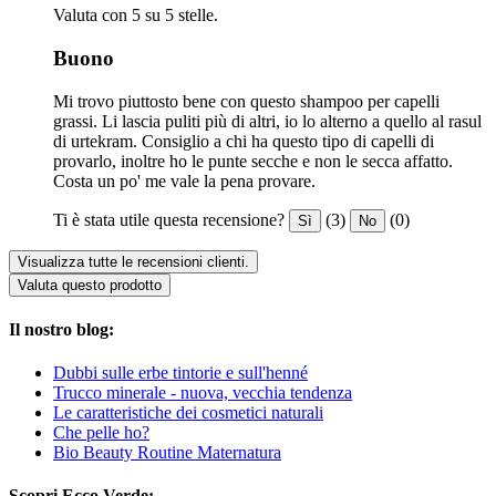
Valuta con 5 su 5 stelle.
Buono
Mi trovo piuttosto bene con questo shampoo per capelli
grassi. Li lascia puliti più di altri, io lo alterno a quello al rasul
di urtekram. Consiglio a chi ha questo tipo di capelli di
provarlo, inoltre ho le punte secche e non le secca affatto.
Costa un po' me vale la pena provare.
Ti è stata utile questa recensione?
(3)
(0)
Sì
No
Visualizza tutte le recensioni clienti.
Valuta questo prodotto
Il nostro blog:
Dubbi sulle erbe tintorie e sull'henné
Trucco minerale - nuova, vecchia tendenza
Le caratteristiche dei cosmetici naturali
Che pelle ho?
Bio Beauty Routine Maternatura
Scopri Ecco Verde: