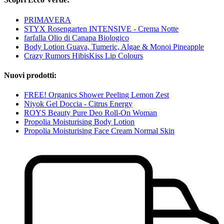
PRIMAVERA
STYX Rosengarten INTENSIVE - Crema Notte
farfalla Olio di Canapa Biologico
Body Lotion Guava, Tumeric, Algae & Monoi Pineapple
Crazy Rumors HibisKiss Lip Colours
Nuovi prodotti:
FREE! Organics Shower Peeling Lemon Zest
Niyok Gel Doccia - Citrus Energy
ROYS Beauty Pure Deo Roll-On Woman
Propolia Moisturising Body Lotion
Propolia Moisturising Face Cream Normal Skin