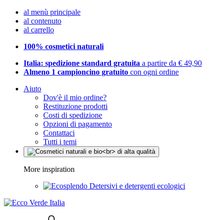
al menù principale
al contenuto
al carrello
100% cosmetici naturali
Italia: spedizione standard gratuita
a partire da € 49,90
Almeno 1 campioncino gratuito
con ogni ordine
Aiuto
Dov'è il mio ordine?
Restituzione prodotti
Costi di spedizione
Opzioni di pagamento
Contattaci
Tutti i temi
More inspiration
Detersivi e detergenti ecologici