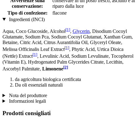
Avvertenze sulla
conservare in un posto fresco, asciutto e al
conservazione:
riparo dalla luce
Tipo di confezione:
flacone
Ingredienti (INCI)
[1]
Aqua, Coco Glucoside, Alcohol
,
Glycerin
, Disodium Cocoyl
Glutamate, Sodium Pca, Sodium Cocoyl Glutamat, Xanthan Gum,
Betaine, Citric Acid, Citrus Aurantifolia Oil, Glyceryl Oleate,
[1]
Melissa Officinalis Leaf Extract
, Phytic Acid, Urtica Dioica
[1]
(Nettle) Extract
, Levulinic Acid, Sodium Levulinate, Tocopherol
(Vitamin E), Hydrogenated Palm Glycerides Citrate, Lecithin,
[2]
Ascorbyl Palmitate,
Limonene
da agricoltura biologica certificata
Da oli essenziali naturali
Nota del produttore
Informazioni legali
Prodotti consigliati