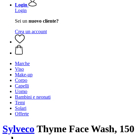
Login
Login
Sei un
nuovo cliente?
Crea un account
Marche
Viso
Make-up
Corpo
Capelli
Uomo
Bambini e neonati
Temi
Solari
Offerte
Sylveco
Thyme Face Wash, 150