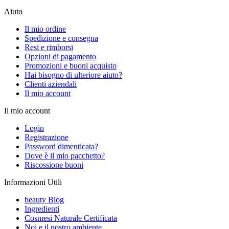
Aiuto
Il mio ordine
Spedizione e consegna
Resi e rimborsi
Opzioni di pagamento
Promozioni e buoni acquisto
Hai bisogno di ulteriore aiuto?
Clienti aziendali
Il mio account
Il mio account
Login
Registrazione
Password dimenticata?
Dove è il mio pacchetto?
Riscossione buoni
Informazioni Utili
beauty Blog
Ingredienti
Cosmesi Naturale Certificata
Noi e il nostro ambiente