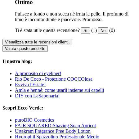
Ottimo
Pulisce a fondo e non secca né irrita la pelle. Il profumo di
timo è inconfondibile e piacevole. Promosso.
Ti è stata utile questa recensione?
(1)
(0)
Sì
No
Visualizza tutte le recensioni clienti.
Valuta questo prodotto
Il nostro blog:
A proposito di eyeliner!
Rio De Coco - Protezione COCCOlosa
Evviva l'Estate!
Amla e henné: come usarli insieme sui capelli
DIY con LaSaponaria!
Scopri Ecco Verde:
puroBIO Cosmetics
FAIR SQUARED Shaving Soap Apricot
Urtekram Fragrance Free Body Lotion
Hydrophil Spazzolino Professionale Medio