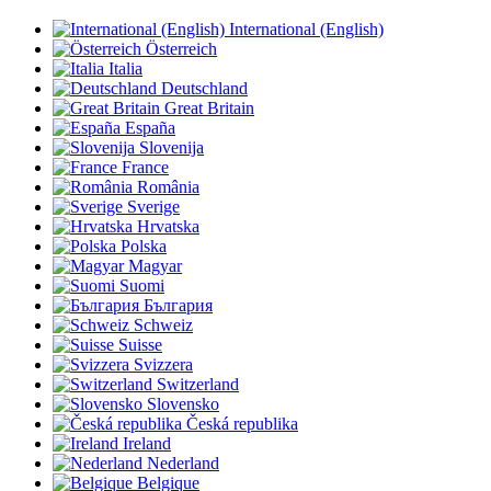
International (English)
Österreich
Italia
Deutschland
Great Britain
España
Slovenija
France
România
Sverige
Hrvatska
Polska
Magyar
Suomi
България
Schweiz
Suisse
Svizzera
Switzerland
Slovensko
Česká republika
Ireland
Nederland
Belgique