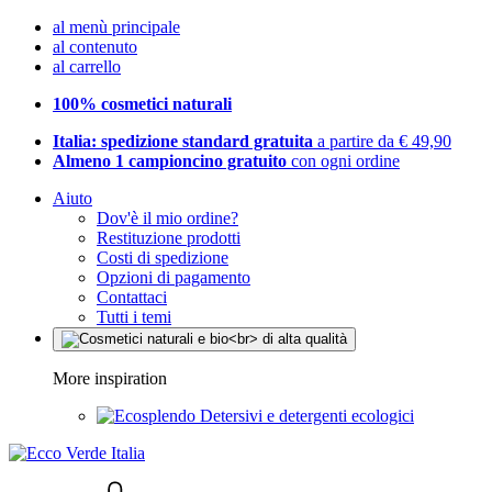
al menù principale
al contenuto
al carrello
100% cosmetici naturali
Italia: spedizione standard gratuita
a partire da € 49,90
Almeno 1 campioncino gratuito
con ogni ordine
Aiuto
Dov'è il mio ordine?
Restituzione prodotti
Costi di spedizione
Opzioni di pagamento
Contattaci
Tutti i temi
More inspiration
Detersivi e detergenti ecologici