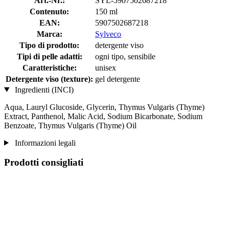
Art.-Nr.:
SYL-5907502687218
Contenuto:
150 ml
EAN:
5907502687218
Marca:
Sylveco
Tipo di prodotto:
detergente viso
Tipi di pelle adatti:
ogni tipo, sensibile
Caratteristiche:
unisex
Detergente viso (texture):
gel detergente
Ingredienti (INCI)
Aqua, Lauryl Glucoside, Glycerin, Thymus Vulgaris (Thyme)
Extract, Panthenol, Malic Acid, Sodium Bicarbonate, Sodium
Benzoate, Thymus Vulgaris (Thyme) Oil
Informazioni legali
Prodotti consigliati