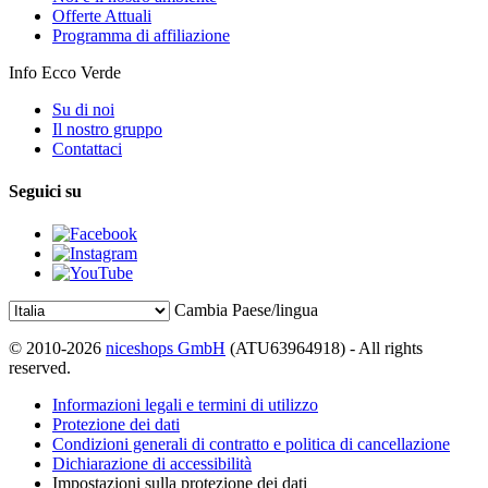
Offerte Attuali
Programma di affiliazione
Info Ecco Verde
Su di noi
Il nostro gruppo
Contattaci
Seguici su
Cambia Paese/lingua
© 2010-2026
niceshops GmbH
(ATU63964918) - All rights
reserved.
Informazioni legali e termini di utilizzo
Protezione dei dati
Condizioni generali di contratto e politica di cancellazione
Dichiarazione di accessibilità
Impostazioni sulla protezione dei dati