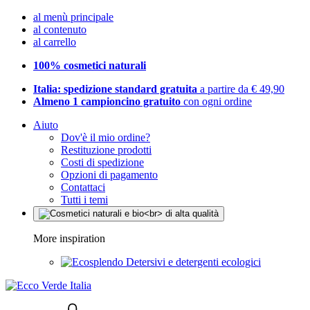
al menù principale
al contenuto
al carrello
100% cosmetici naturali
Italia: spedizione standard gratuita
a partire da € 49,90
Almeno 1 campioncino gratuito
con ogni ordine
Aiuto
Dov'è il mio ordine?
Restituzione prodotti
Costi di spedizione
Opzioni di pagamento
Contattaci
Tutti i temi
More inspiration
Detersivi e detergenti ecologici