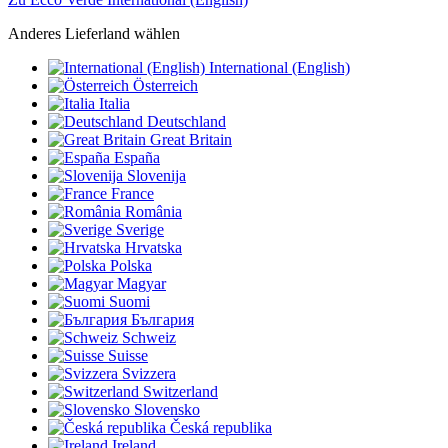
Anderes Lieferland wählen
International (English)
Österreich
Italia
Deutschland
Great Britain
España
Slovenija
France
România
Sverige
Hrvatska
Polska
Magyar
Suomi
България
Schweiz
Suisse
Svizzera
Switzerland
Slovensko
Česká republika
Ireland