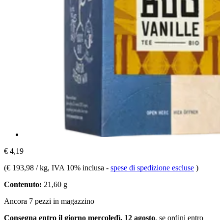
€ 4,19
(
€ 193,98 / kg
, IVA 10% inclusa
-
spese di spedizione escluse
)
Contenuto:
21,60 g
Ancora 7 pezzi in magazzino
Consegna entro il giorno mercoledì, 12 agosto
, se ordini entro