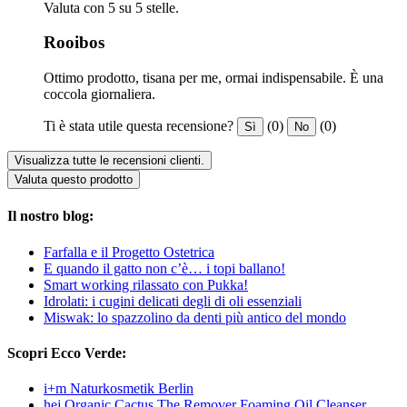
Valuta con 5 su 5 stelle.
Rooibos
Ottimo prodotto, tisana per me, ormai indispensabile. È una
coccola giornaliera.
Ti è stata utile questa recensione?
(0)
(0)
Sì
No
Visualizza tutte le recensioni clienti.
Valuta questo prodotto
Il nostro blog:
Farfalla e il Progetto Ostetrica
E quando il gatto non c’è… i topi ballano!
Smart working rilassato con Pukka!
Idrolati: i cugini delicati degli di oli essenziali
Miswak: lo spazzolino da denti più antico del mondo
Scopri Ecco Verde:
i+m Naturkosmetik Berlin
hej Organic Cactus The Remover Foaming Oil Cleanser