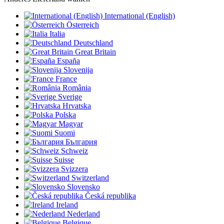
International (English)
Österreich
Italia
Deutschland
Great Britain
España
Slovenija
France
România
Sverige
Hrvatska
Polska
Magyar
Suomi
България
Schweiz
Suisse
Svizzera
Switzerland
Slovensko
Česká republika
Ireland
Nederland
Belgique