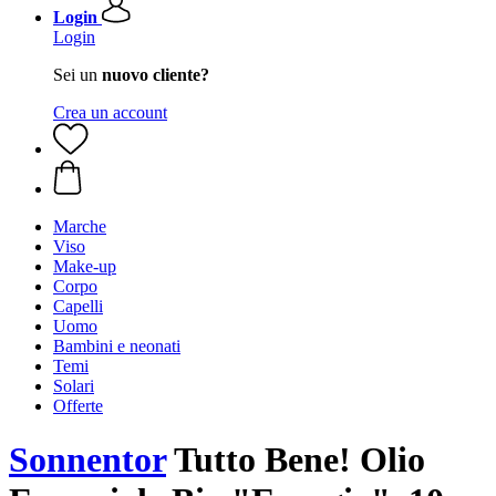
Login
Login
Sei un
nuovo cliente?
Crea un account
Marche
Viso
Make-up
Corpo
Capelli
Uomo
Bambini e neonati
Temi
Solari
Offerte
Sonnentor
Tutto Bene! Olio