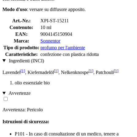
Modo d'uso
: versare su diffusore apposito.
Art.-Nr.:
XPI-ST-15211
Contenuto:
10 ml
EAN:
9004145150904
Marca:
Sonnentor
Tipo di prodotto:
profumo per l'ambiente
Caratteristiche:
confezione con plastica ridotta
Ingredienti (INCI)
[1]
[1]
[1]
[1]
Lavendel
, Kiefernadelöl
, Nelkenknospe
, Patchouli
olio essenziale bio
Avvertenze
Avvertenza: Pericolo
Istruzioni di sicurezza:
P101 - In caso di consultazione di un medico, tenere a