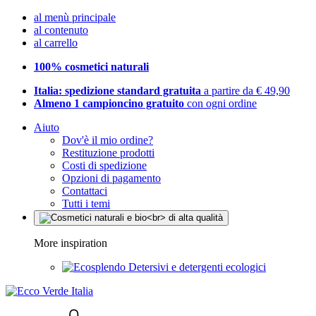
al menù principale
al contenuto
al carrello
100% cosmetici naturali
Italia: spedizione standard gratuita
a partire da € 49,90
Almeno 1 campioncino gratuito
con ogni ordine
Aiuto
Dov'è il mio ordine?
Restituzione prodotti
Costi di spedizione
Opzioni di pagamento
Contattaci
Tutti i temi
More inspiration
Detersivi e detergenti ecologici