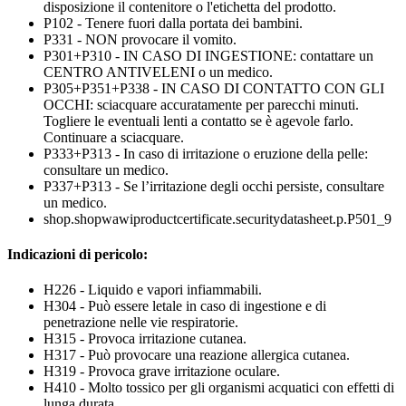
disposizione il contenitore o l'etichetta del prodotto.
P102 - Tenere fuori dalla portata dei bambini.
P331 - NON provocare il vomito.
P301+P310 - IN CASO DI INGESTIONE: contattare un
CENTRO ANTIVELENI o un medico.
P305+P351+P338 - IN CASO DI CONTATTO CON GLI
OCCHI: sciacquare accuratamente per parecchi minuti.
Togliere le eventuali lenti a contatto se è agevole farlo.
Continuare a sciacquare.
P333+P313 - In caso di irritazione o eruzione della pelle:
consultare un medico.
P337+P313 - Se l’irritazione degli occhi persiste, consultare
un medico.
shop.shopwawiproductcertificate.securitydatasheet.p.P501_9
Indicazioni di pericolo:
H226 - Liquido e vapori infiammabili.
H304 - Può essere letale in caso di ingestione e di
penetrazione nelle vie respiratorie.
H315 - Provoca irritazione cutanea.
H317 - Può provocare una reazione allergica cutanea.
H319 - Provoca grave irritazione oculare.
H410 - Molto tossico per gli organismi acquatici con effetti di
lunga durata.