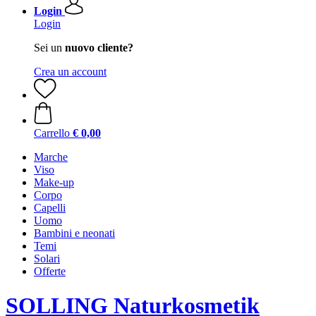
Login
Login
Sei un
nuovo cliente?
Crea un account
Carrello
€ 0,00
Marche
Viso
Make-up
Corpo
Capelli
Uomo
Bambini e neonati
Temi
Solari
Offerte
SOLLING Naturkosmetik