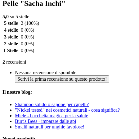
Pelle "Sacha Inchi"
5,0
su 5 stelle
5 stelle
2
(100%)
4 stelle
0
(0%)
3 stelle
0
(0%)
2 stelle
0
(0%)
1 Stelle
0
(0%)
2
recensioni
Nessuna recensione disponibile.
Scrivi la prima recensione su questo prodotto!
Il nostro blog:
Shampoo solido o sapone per capelli?
"Nickel tested" nei cosmetici naturali - cosa significa?
Miele - bacchetta magica per la salute
Burt's Bees - imparare dalle api
Smalti naturali per unghie favolose!
Nuovi prodotti: