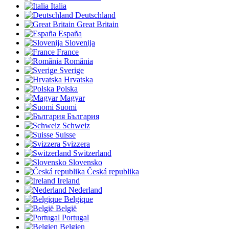
Italia
Deutschland
Great Britain
España
Slovenija
France
România
Sverige
Hrvatska
Polska
Magyar
Suomi
България
Schweiz
Suisse
Svizzera
Switzerland
Slovensko
Česká republika
Ireland
Nederland
Belgique
België
Portugal
Belgien