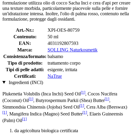
formulazione utilizza olio di cocco Sacha Inci e cera d'api per creare
una texture morbida, particolarmente piacevole sulla pelle e fornire
un'idratazione intensa. Inoltre, l'olio di palma rosso, contenuto nella
formulazione, protegge dagli ossidanti.
Art.-Nr.:
XPI-OES-80759
Contenuto:
50 ml
EAN:
4031192807593
Marca:
SOLLING Naturkosmetik
Consistenza/formato:
balsamo
Tipo di prodotto:
trattamento corpo
Tipi di pelle adatti:
esigente, irritata
Certificati:
NaTrue
Ingredienti (INCI)
[1]
Plukenetia Volubilis (Inca Inchi) Seed Oil
, Cocos Nucifera
[1]
[1]
(Coconut) Oil
, Butyrospermum Parkii (Shea) Butter
,
[1]
Simmondsia Chinensis (Jojoba) Seed Oil
, Cera Alba (Beeswax)
[1]
[1]
, Mangifera Indica (Magno) Seed Butter
, Elaeis Guineensis
[1]
(Palm) Oil
da agricoltura biologica certificata