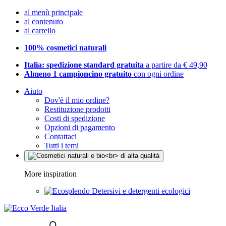
al menù principale
al contenuto
al carrello
100% cosmetici naturali
Italia: spedizione standard gratuita
a partire da € 49,90
Almeno 1 campioncino gratuito
con ogni ordine
Aiuto
Dov'è il mio ordine?
Restituzione prodotti
Costi di spedizione
Opzioni di pagamento
Contattaci
Tutti i temi
More inspiration
Detersivi e detergenti ecologici