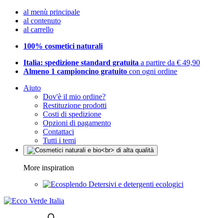
al menù principale
al contenuto
al carrello
100% cosmetici naturali
Italia: spedizione standard gratuita
a partire da € 49,90
Almeno 1 campioncino gratuito
con ogni ordine
Aiuto
Dov'è il mio ordine?
Restituzione prodotti
Costi di spedizione
Opzioni di pagamento
Contattaci
Tutti i temi
More inspiration
Detersivi e detergenti ecologici