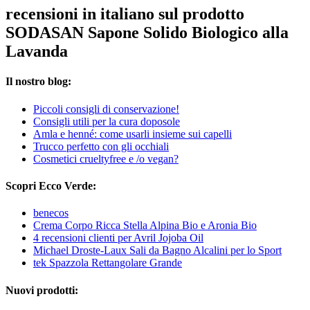
recensioni in italiano sul prodotto
SODASAN Sapone Solido Biologico alla
Lavanda
Il nostro blog:
Piccoli consigli di conservazione!
Consigli utili per la cura doposole
Amla e henné: come usarli insieme sui capelli
Trucco perfetto con gli occhiali
Cosmetici crueltyfree e /o vegan?
Scopri Ecco Verde:
benecos
Crema Corpo Ricca Stella Alpina Bio e Aronia Bio
4 recensioni clienti per Avril Jojoba Oil
Michael Droste-Laux Sali da Bagno Alcalini per lo Sport
tek Spazzola Rettangolare Grande
Nuovi prodotti: