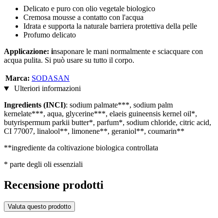
Delicato e puro con olio vegetale biologico
Cremosa mousse a contatto con l'acqua
Idrata e supporta la naturale barriera protettiva della pelle
Profumo delicato
Applicazione: i
nsaponare le mani normalmente e sciacquare con
acqua pulita. Si può usare su tutto il corpo.
Marca:
SODASAN
Ulteriori informazioni
Ingredients (INCI)
: sodium palmate***, sodium palm
kernelate***, aqua, glycerine***, elaeis guineensis kernel oil*,
butyrispermum parkii butter*, parfum*, sodium chloride, citric acid,
CI 77007, linalool**, limonene**, geraniol**, coumarin**
**ingrediente da coltivazione biologica controllata
* parte degli oli essenziali
Recensione prodotti
Valuta questo prodotto