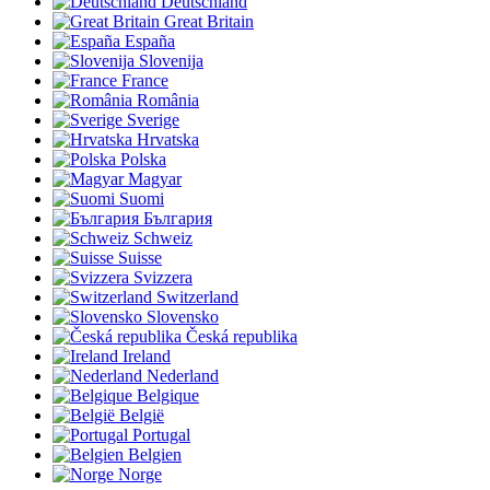
Deutschland
Great Britain
España
Slovenija
France
România
Sverige
Hrvatska
Polska
Magyar
Suomi
България
Schweiz
Suisse
Svizzera
Switzerland
Slovensko
Česká republika
Ireland
Nederland
Belgique
België
Portugal
Belgien
Norge