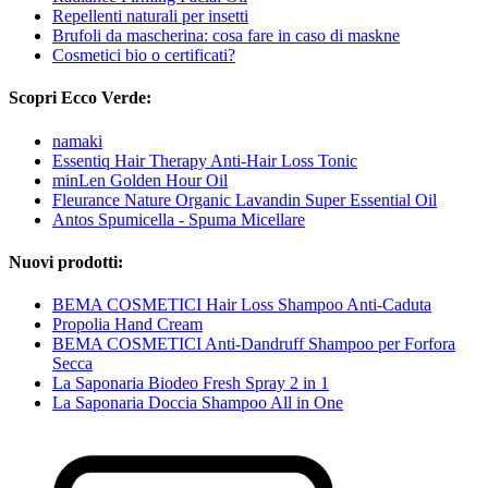
Repellenti naturali per insetti
Brufoli da mascherina: cosa fare in caso di maskne
Cosmetici bio o certificati?
Scopri Ecco Verde:
namaki
Essentiq Hair Therapy Anti-Hair Loss Tonic
minLen Golden Hour Oil
Fleurance Nature Organic Lavandin Super Essential Oil
Antos Spumicella - Spuma Micellare
Nuovi prodotti:
BEMA COSMETICI Hair Loss Shampoo Anti-Caduta
Propolia Hand Cream
BEMA COSMETICI Anti-Dandruff Shampoo per Forfora
Secca
La Saponaria Biodeo Fresh Spray 2 in 1
La Saponaria Doccia Shampoo All in One