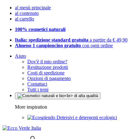
al menù principale
al contenuto
al carrello
100% cosmetici naturali
Italia: spedizione standard gratuita
a partire da € 49,90
Almeno 1 campioncino gratuito
con ogni ordine
Aiuto
Dov'è il mio ordine?
Restituzione prodotti
Costi di spedizione
Opzioni di pagamento
Contattaci
Tutti i temi
More inspiration
Detersivi e detergenti ecologici