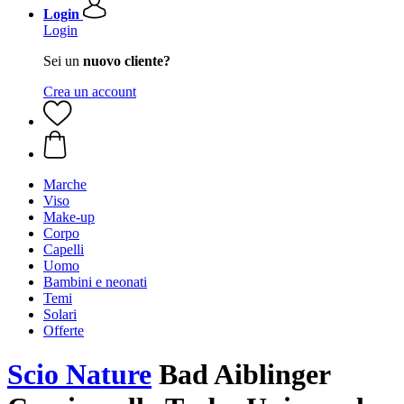
Login
Login
Sei un
nuovo cliente?
Crea un account
Marche
Viso
Make-up
Corpo
Capelli
Uomo
Bambini e neonati
Temi
Solari
Offerte
Scio Nature
Bad Aiblinger