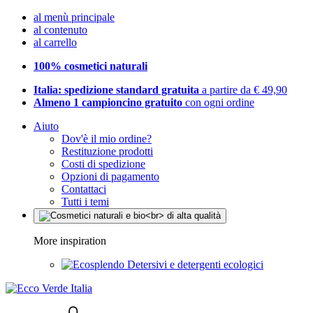
al menù principale
al contenuto
al carrello
100% cosmetici naturali
Italia: spedizione standard gratuita
a partire da € 49,90
Almeno 1 campioncino gratuito
con ogni ordine
Aiuto
Dov'è il mio ordine?
Restituzione prodotti
Costi di spedizione
Opzioni di pagamento
Contattaci
Tutti i temi
More inspiration
Detersivi e detergenti ecologici