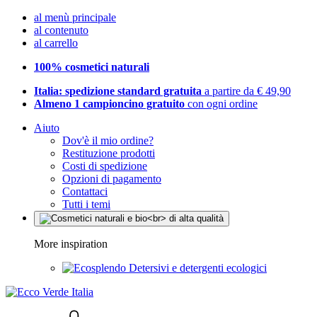
al menù principale
al contenuto
al carrello
100% cosmetici naturali
Italia: spedizione standard gratuita
a partire da € 49,90
Almeno 1 campioncino gratuito
con ogni ordine
Aiuto
Dov'è il mio ordine?
Restituzione prodotti
Costi di spedizione
Opzioni di pagamento
Contattaci
Tutti i temi
More inspiration
Detersivi e detergenti ecologici