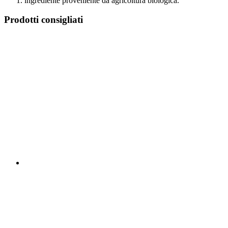
ingrediente proveniente da agricoltura biologica.
Prodotti consigliati