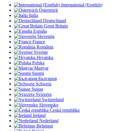
International (English)
Österreich
Italia
Deutschland
Great Britain
España
Slovenija
France
România
Sverige
Hrvatska
Polska
Magyar
Suomi
България
Schweiz
Suisse
Svizzera
Switzerland
Slovensko
Česká republika
Ireland
Nederland
Belgique