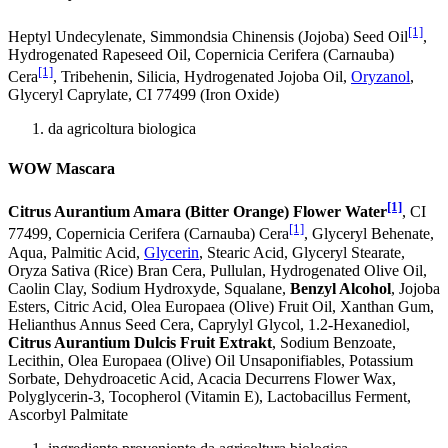
[1]
Heptyl Undecylenate, Simmondsia Chinensis (Jojoba) Seed Oil
,
Hydrogenated Rapeseed Oil, Copernicia Cerifera (Carnauba)
[1]
Cera
, Tribehenin, Silicia, Hydrogenated Jojoba Oil,
Oryzanol
,
Glyceryl Caprylate, CI 77499 (Iron Oxide)
da agricoltura biologica
WOW Mascara
[1]
Citrus Aurantium Amara (Bitter Orange) Flower Water
, CI
[1]
77499, Copernicia Cerifera (Carnauba) Cera
, Glyceryl Behenate,
Aqua, Palmitic Acid,
Glycerin
, Stearic Acid, Glyceryl Stearate,
Oryza Sativa (Rice) Bran Cera, Pullulan, Hydrogenated Olive Oil,
Caolin Clay, Sodium Hydroxyde, Squalane,
Benzyl Alcohol
, Jojoba
Esters, Citric Acid, Olea Europaea (Olive) Fruit Oil, Xanthan Gum,
Helianthus Annus Seed Cera, Caprylyl Glycol, 1.2-Hexanediol,
Citrus Aurantium Dulcis Fruit Extrakt
, Sodium Benzoate,
Lecithin, Olea Europaea (Olive) Oil Unsaponifiables, Potassium
Sorbate, Dehydroacetic Acid, Acacia Decurrens Flower Wax,
Polyglycerin-3, Tocopherol (Vitamin E), Lactobacillus Ferment,
Ascorbyl Palmitate