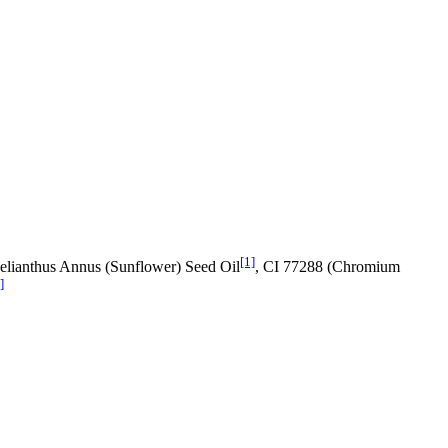
[1]
elianthus Annus (Sunflower) Seed Oil
, CI 77288 (Chromium
]