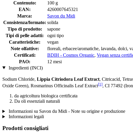
Contenuto:
100 g
EAN:
4260007645321
Marca:
Savon du Midi
Consistenza/formato:
solida
Tipo di prodotto:
sapone
Tipi di pelle adatti:
ogni tipo
Caratteristiche:
vegan
Note olfattive:
floreali, erbacee/aromatiche, lavanda, dolci, v
Certificati:
BDIH - Cosmos Organic
,
Vegan senza certif
PAO:
12 mesi
Ingredienti (INCI)
Sodium Chloride,
Lippia Citriodora Leaf Extract
, Citricacid, Tet
[1]
Oxide Green), Rosmarinus Officinalis Leaf Extract
, CI 77492 (Iro
da agricoltura biologica certificata
Da oli essenziali naturali
Informazioni su Savon du Midi - Note su origine e produzione
Informazioni legali
Prodotti consigliati