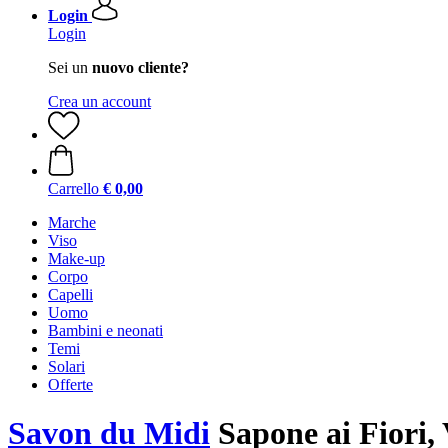
Login
Login
Sei un
nuovo cliente?
Crea un account
Carrello
€ 0,00
Marche
Viso
Make-up
Corpo
Capelli
Uomo
Bambini e neonati
Temi
Solari
Offerte
Savon du Midi
Sapone ai Fiori, 