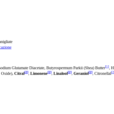
anigliate
icazione
[1]
rasodium Glutamate Diacetate, Butyrospermum Parkii (Shea) Butter
, H
[2]
[2]
[2]
[2]
[2
n Oxide),
Citral
,
Limonene
,
Linalool
,
Geraniol
, Citronellal