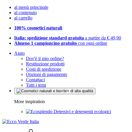
al menù principale
al contenuto
al carrello
100% cosmetici naturali
Italia: spedizione standard gratuita
a partire da € 49,90
Almeno 1 campioncino gratuito
con ogni ordine
Aiuto
Dov'è il mio ordine?
Restituzione prodotti
Costi di spedizione
Opzioni di pagamento
Contattaci
Tutti i temi
More inspiration
Detersivi e detergenti ecologici