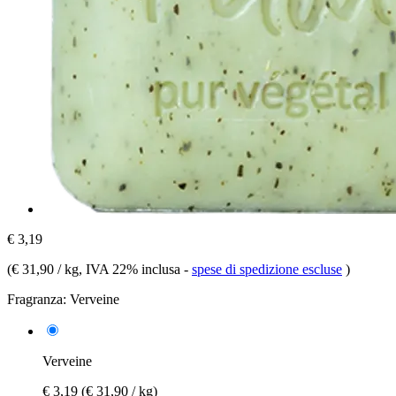
€ 3,19
(
€ 31,90 / kg
, IVA 22% inclusa
-
spese di spedizione escluse
)
Fragranza:
Verveine
Verveine
€ 3,19
(€ 31,90 / kg)