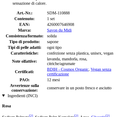
sensazione di calore.
Art.-Nr.:
SDM-110888
Contenuto:
1 set
EAN:
4260007646908
Marca:
Savon du Midi
Consistenza/formato:
solida
Tipo di prodotto:
sapone
Tipi di pelle adatti:
ogni tipo
Caratteristiche:
confezione senza plastica, unisex, vegan
lavanda, mandorla, rosa,
Note olfattive:
citriche/agrumate
BDIH - Cosmos Organic
,
Vegan senza
Certificati:
certificazione
PAO:
12 mesi
Avvertenze sulla
conservare in un posto fresco e asciutto
conservazione:
Ingredienti (INCI)
Rosa
[2]
[2]
[2]