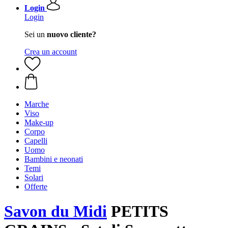
Login
Login
Sei un
nuovo cliente?
Crea un account
Marche
Viso
Make-up
Corpo
Capelli
Uomo
Bambini e neonati
Temi
Solari
Offerte
Savon du Midi
PETITS