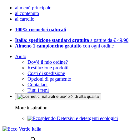
al menù principale
al contenuto
al carrello
100% cosmetici naturali
Italia: spedizione standard gratuita
a partire da € 49,90
Almeno 1 campioncino gratuito
con ogni ordine
Aiuto
Dov'è il mio ordine?
Restituzione prodotti
Costi di spedizione
Opzioni di pagamento
Contattaci
Tutti i temi
More inspiration
Detersivi e detergenti ecologici