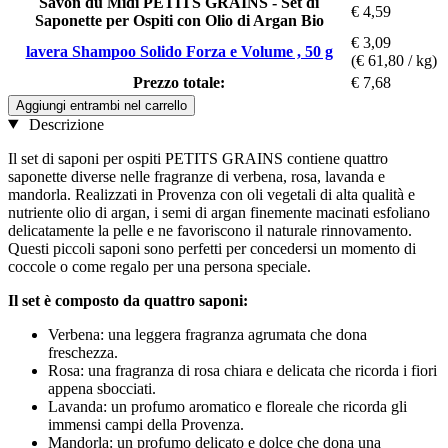
Savon du Midi PETITS GRAINS - Set di
€ 4,59
Saponette per Ospiti con Olio di Argan Bio
€ 3,09
lavera Shampoo Solido Forza e Volume , 50 g
(€ 61,80 / kg)
Prezzo totale:
€ 7,68
Aggiungi entrambi nel carrello
Descrizione
Il set di saponi per ospiti PETITS GRAINS contiene quattro
saponette diverse nelle fragranze di verbena, rosa, lavanda e
mandorla. Realizzati in Provenza con oli vegetali di alta qualità e
nutriente olio di argan, i semi di argan finemente macinati esfoliano
delicatamente la pelle e ne favoriscono il naturale rinnovamento.
Questi piccoli saponi sono perfetti per concedersi un momento di
coccole o come regalo per una persona speciale.
Il set è composto da quattro saponi:
Verbena: una leggera fragranza agrumata che dona
freschezza.
Rosa: una fragranza di rosa chiara e delicata che ricorda i fiori
appena sbocciati.
Lavanda: un profumo aromatico e floreale che ricorda gli
immensi campi della Provenza.
Mandorla: un profumo delicato e dolce che dona una