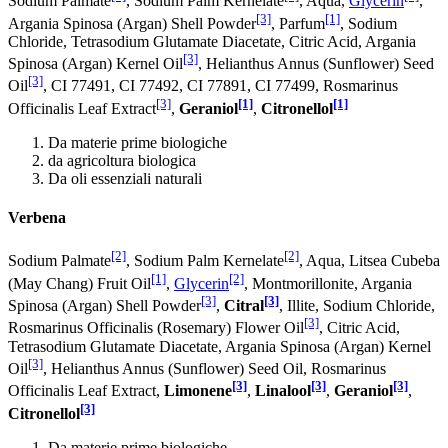
Sodium Palmate
, Sodium Palm Kernelate
, Aqua,
Glycerin
,
[3]
[1]
Argania Spinosa (Argan) Shell Powder
, Parfum
, Sodium
Chloride, Tetrasodium Glutamate Diacetate, Citric Acid, Argania
[3]
Spinosa (Argan) Kernel Oil
, Helianthus Annus (Sunflower) Seed
[3]
Oil
, CI 77491, CI 77492, CI 77891, CI 77499, Rosmarinus
[3]
[1]
[1]
Officinalis Leaf Extract
,
Geraniol
,
Citronellol
Da materie prime biologiche
da agricoltura biologica
Da oli essenziali naturali
Verbena
[2]
[2]
Sodium Palmate
, Sodium Palm Kernelate
, Aqua, Litsea Cubeba
[1]
[2]
(May Chang) Fruit Oil
,
Glycerin
, Montmorillonite, Argania
[3]
[3]
Spinosa (Argan) Shell Powder
,
Citral
, Illite, Sodium Chloride,
[3]
Rosmarinus Officinalis (Rosemary) Flower Oil
, Citric Acid,
Tetrasodium Glutamate Diacetate, Argania Spinosa (Argan) Kernel
[3]
Oil
, Helianthus Annus (Sunflower) Seed Oil, Rosmarinus
[3]
[3]
[3]
Officinalis Leaf Extract,
Limonene
,
Linalool
,
Geraniol
,
[3]
Citronellol
Da materie prime biologiche