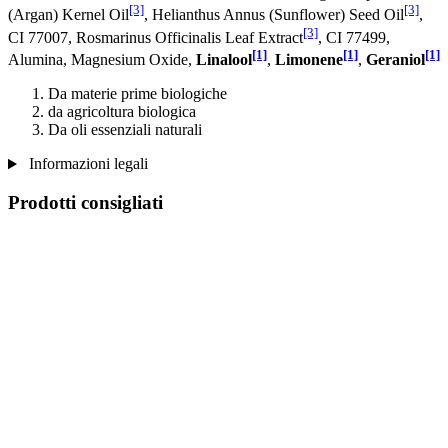
[3]
[3]
(Argan) Kernel Oil
, Helianthus Annus (Sunflower) Seed Oil
,
[3]
CI 77007, Rosmarinus Officinalis Leaf Extract
, CI 77499,
[1]
[1]
[1]
Alumina, Magnesium Oxide,
Linalool
,
Limonene
,
Geraniol
Da materie prime biologiche
da agricoltura biologica
Da oli essenziali naturali
Informazioni legali
Prodotti consigliati