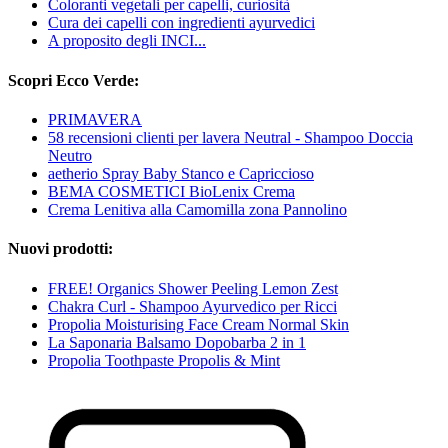
Coloranti vegetali per capelli, curiosità
Cura dei capelli con ingredienti ayurvedici
A proposito degli INCI...
Scopri Ecco Verde:
PRIMAVERA
58 recensioni clienti per lavera Neutral - Shampoo Doccia
Neutro
aetherio Spray Baby Stanco e Capriccioso
BEMA COSMETICI BioLenix Crema
Crema Lenitiva alla Camomilla zona Pannolino
Nuovi prodotti:
FREE! Organics Shower Peeling Lemon Zest
Chakra Curl - Shampoo Ayurvedico per Ricci
Propolia Moisturising Face Cream Normal Skin
La Saponaria Balsamo Dopobarba 2 in 1
Propolia Toothpaste Propolis & Mint