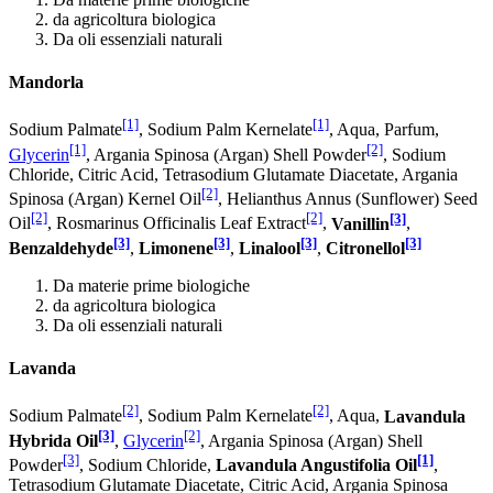
da agricoltura biologica
Da oli essenziali naturali
Mandorla
[1]
[1]
Sodium Palmate
, Sodium Palm Kernelate
, Aqua, Parfum,
[1]
[2]
Glycerin
, Argania Spinosa (Argan) Shell Powder
, Sodium
Chloride, Citric Acid, Tetrasodium Glutamate Diacetate, Argania
[2]
Spinosa (Argan) Kernel Oil
, Helianthus Annus (Sunflower) Seed
[2]
[2]
[3]
Oil
, Rosmarinus Officinalis Leaf Extract
,
Vanillin
,
[3]
[3]
[3]
[3]
Benzaldehyde
,
Limonene
,
Linalool
,
Citronellol
Da materie prime biologiche
da agricoltura biologica
Da oli essenziali naturali
Lavanda
[2]
[2]
Sodium Palmate
, Sodium Palm Kernelate
, Aqua,
Lavandula
[3]
[2]
Hybrida Oil
,
Glycerin
, Argania Spinosa (Argan) Shell
[3]
[1]
Powder
, Sodium Chloride,
Lavandula Angustifolia Oil
,
Tetrasodium Glutamate Diacetate, Citric Acid, Argania Spinosa