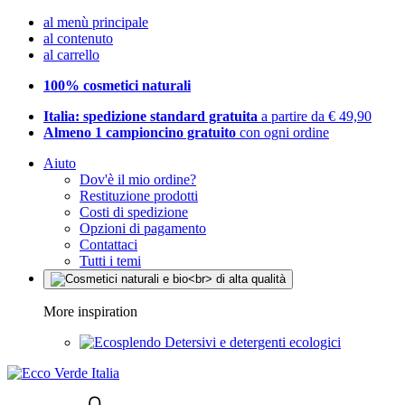
al menù principale
al contenuto
al carrello
100% cosmetici naturali
Italia: spedizione standard gratuita
a partire da € 49,90
Almeno 1 campioncino gratuito
con ogni ordine
Aiuto
Dov'è il mio ordine?
Restituzione prodotti
Costi di spedizione
Opzioni di pagamento
Contattaci
Tutti i temi
More inspiration
Detersivi e detergenti ecologici