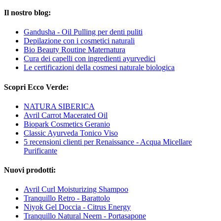
Il nostro blog:
Gandusha - Oil Pulling per denti puliti
Depilazione con i cosmetici naturali
Bio Beauty Routine Maternatura
Cura dei capelli con ingredienti ayurvedici
Le certificazioni della cosmesi naturale biologica
Scopri Ecco Verde:
NATURA SIBERICA
Avril Carrot Macerated Oil
Biopark Cosmetics Geranio
Classic Ayurveda Tonico Viso
5 recensioni clienti per Renaissance - Acqua Micellare
Purificante
Nuovi prodotti:
Avril Curl Moisturizing Shampoo
Tranquillo Retro - Barattolo
Niyok Gel Doccia - Citrus Energy
Tranquillo Natural Neem - Portasapone