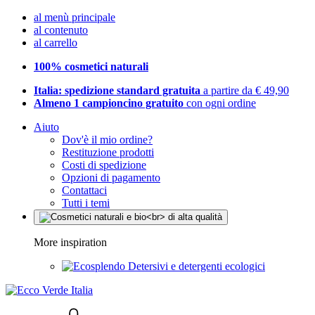
al menù principale
al contenuto
al carrello
100% cosmetici naturali
Italia: spedizione standard gratuita
a partire da € 49,90
Almeno 1 campioncino gratuito
con ogni ordine
Aiuto
Dov'è il mio ordine?
Restituzione prodotti
Costi di spedizione
Opzioni di pagamento
Contattaci
Tutti i temi
More inspiration
Detersivi e detergenti ecologici