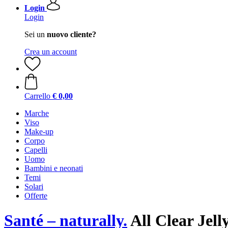
Login
Login
Sei un
nuovo cliente?
Crea un account
Carrello
€ 0,00
Marche
Viso
Make-up
Corpo
Capelli
Uomo
Bambini e neonati
Temi
Solari
Offerte
Santé – naturally.
All Clear Jell