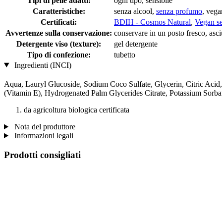
Tipi di pelle adatti:
ogni tipo, sensibile
Caratteristiche:
senza alcool,
senza profumo
, vega
Certificati:
BDIH - Cosmos Natural
,
Vegan se
Avvertenze sulla conservazione:
conservare in un posto fresco, asciu
Detergente viso (texture):
gel detergente
Tipo di confezione:
tubetto
Ingredienti (INCI)
Aqua, Lauryl Glucoside, Sodium Coco­ Sulfate, Glycerin, Citric Acid
(Vitamin E), Hydrogenated Palm Glycerides Citrate, Potassium Sorba
da agricoltura biologica certificata
Nota del produttore
Informazioni legali
Prodotti consigliati