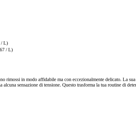
 / L)
67 / L)
ono rimossi in modo affidabile ma con eccezionalmente delicato. La sua t
nza alcuna sensazione di tensione. Questo trasforma la tua routine di dete