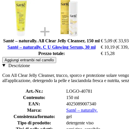
Santé – naturally. All Clear Jelly Cleanser, 150 ml
€ 5,09
(€ 33,93
Santé – naturally. C U Glowing Serum, 30 ml
€ 10,19
(€ 339,
Prezzo totale:
€ 15,28
Aggiungi entrambi nel carrello
Descrizione
Con All Clear Jelly Cleanser, trucco, sporco e protezione solare veng
all'applicazione, detergendo la pelle e lasciandola fresca e nutrita, se
Art.-Nr.:
LOGO-40781
Contenuto:
150 ml
EAN:
4025089007340
Marca:
Santé – naturally.
Consistenza/formato:
gel
Tipo di prodotto:
detergente viso