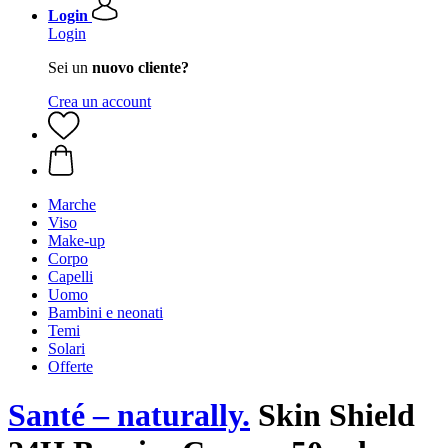
Login
Login
Sei un
nuovo cliente?
Crea un account
Marche
Viso
Make-up
Corpo
Capelli
Uomo
Bambini e neonati
Temi
Solari
Offerte
Santé – naturally.
Skin Shield