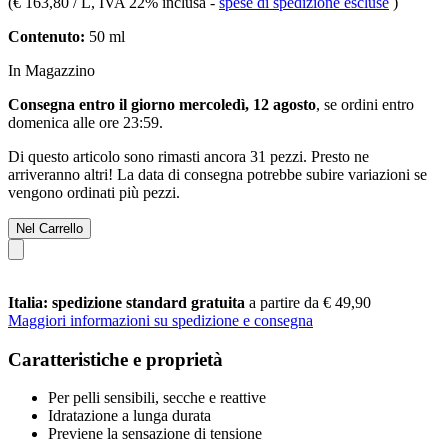
(
€ 163,80 / L
, IVA 22% inclusa
-
spese di spedizione escluse
)
Contenuto:
50 ml
In Magazzino
Consegna entro il giorno mercoledì, 12 agosto
, se ordini entro
domenica alle ore 23:59
.
Di questo articolo sono rimasti ancora 31 pezzi. Presto ne
arriveranno altri! La data di consegna potrebbe subire variazioni se
vengono ordinati più pezzi.
Nel Carrello
Italia: spedizione standard gratuita
a partire da € 49,90
Maggiori informazioni su spedizione e consegna
Caratteristiche e proprietà
Per pelli sensibili, secche e reattive
Idratazione a lunga durata
Previene la sensazione di tensione