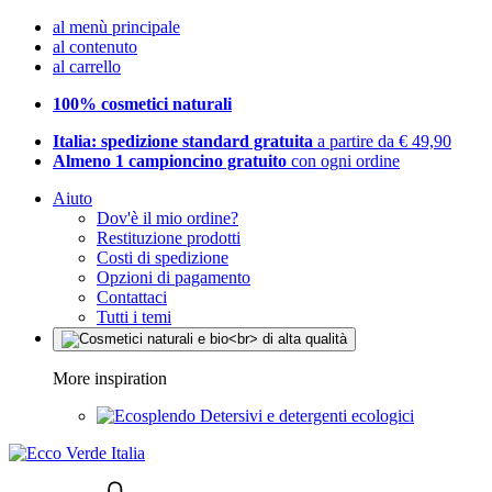
al menù principale
al contenuto
al carrello
100% cosmetici naturali
Italia: spedizione standard gratuita
a partire da € 49,90
Almeno 1 campioncino gratuito
con ogni ordine
Aiuto
Dov'è il mio ordine?
Restituzione prodotti
Costi di spedizione
Opzioni di pagamento
Contattaci
Tutti i temi
More inspiration
Detersivi e detergenti ecologici