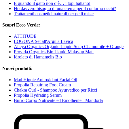
E quando il gatto non c’è… i topi ballano!
Ho davvero bisogno di una crema per il contorno occhi?
Trattamenti cosmetici naturali per pelli miste
Scopri Ecco Verde:
ATTITUDE
LOGONA Set all'Argilla Lavica
Alteya Organics Organic Liquid Soap Chamomile + Orange
Provida Organics Bio Liquid Make-up Matt
Idrolato di Hamamelis Bio
Nuovi prodotti:
Mad Hippie Antioxidant Facial Oil
Propolia Repairing Foot Cream
Chakra Curl - Shampoo Ayurvedico per Ricci
Propolia Hydrating Serum
Burro Corpo Nutriente ed Emolliente - Mandorla