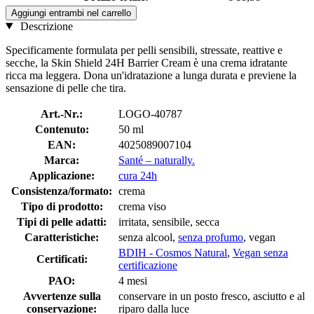
Aggiungi entrambi nel carrello
Descrizione
Specificamente formulata per pelli sensibili, stressate, reattive e
secche, la Skin Shield 24H Barrier Cream è una crema idratante
ricca ma leggera. Dona un'idratazione a lunga durata e previene la
sensazione di pelle che tira.
Art.-Nr.:
LOGO-40787
Contenuto:
50 ml
EAN:
4025089007104
Marca:
Santé – naturally.
Applicazione:
cura 24h
Consistenza/formato:
crema
Tipo di prodotto:
crema viso
Tipi di pelle adatti:
irritata, sensibile, secca
Caratteristiche:
senza alcool,
senza profumo
, vegan
BDIH - Cosmos Natural
,
Vegan senza
Certificati:
certificazione
PAO:
4 mesi
Avvertenze sulla
conservare in un posto fresco, asciutto e al
conservazione:
riparo dalla luce