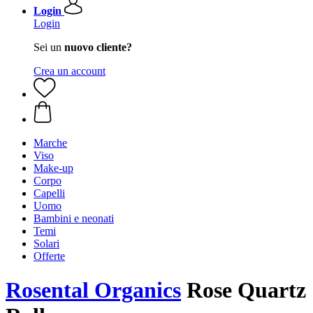
Login
Login
Sei un
nuovo cliente?
Crea un account
Marche
Viso
Make-up
Corpo
Capelli
Uomo
Bambini e neonati
Temi
Solari
Offerte
Rosental Organics
Rose Quartz