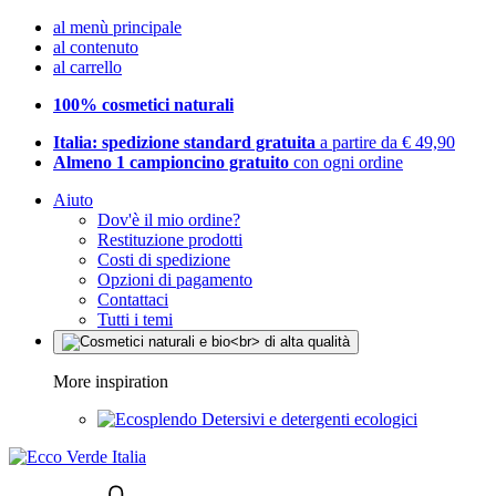
al menù principale
al contenuto
al carrello
100% cosmetici naturali
Italia: spedizione standard gratuita
a partire da € 49,90
Almeno 1 campioncino gratuito
con ogni ordine
Aiuto
Dov'è il mio ordine?
Restituzione prodotti
Costi di spedizione
Opzioni di pagamento
Contattaci
Tutti i temi
More inspiration
Detersivi e detergenti ecologici