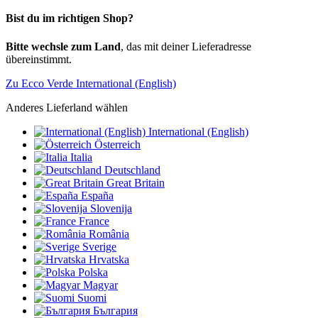
Bist du im richtigen Shop?
Bitte wechsle zum Land
, das mit deiner Lieferadresse
übereinstimmt.
Zu Ecco Verde International (English)
Anderes Lieferland wählen
International (English)
Österreich
Italia
Deutschland
Great Britain
España
Slovenija
France
România
Sverige
Hrvatska
Polska
Magyar
Suomi
България