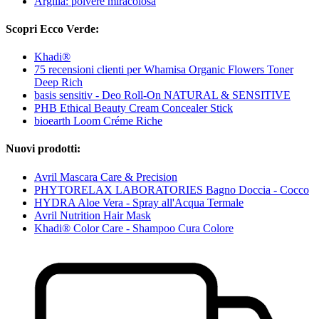
Argilla: polvere miracolosa
Scopri Ecco Verde:
Khadi®
75 recensioni clienti per Whamisa Organic Flowers Toner
Deep Rich
basis sensitiv - Deo Roll-On NATURAL & SENSITIVE
PHB Ethical Beauty Cream Concealer Stick
bioearth Loom Créme Riche
Nuovi prodotti:
Avril Mascara Care & Precision
PHYTORELAX LABORATORIES Bagno Doccia - Cocco
HYDRA Aloe Vera - Spray all'Acqua Termale
Avril Nutrition Hair Mask
Khadi® Color Care - Shampoo Cura Colore