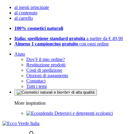
al menù principale
al contenuto
al carrello
100% cosmetici naturali
Italia: spedizione standard gratuita
a partire da € 49,90
Almeno 1 campioncino gratuito
con ogni ordine
Aiuto
Dov'è il mio ordine?
Restituzione prodotti
Costi di spedizione
Opzioni di pagamento
Contattaci
Tutti i temi
More inspiration
Detersivi e detergenti ecologici