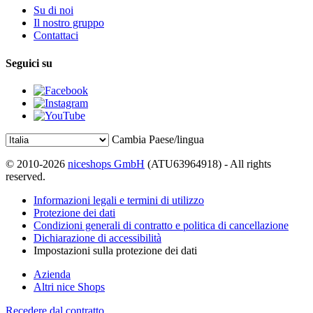
Su di noi
Il nostro gruppo
Contattaci
Seguici su
Cambia Paese/lingua
© 2010-2026
niceshops GmbH
(ATU63964918) - All rights
reserved.
Informazioni legali e termini di utilizzo
Protezione dei dati
Condizioni generali di contratto e politica di cancellazione
Dichiarazione di accessibilità
Impostazioni sulla protezione dei dati
Azienda
Altri nice Shops
Recedere dal contratto