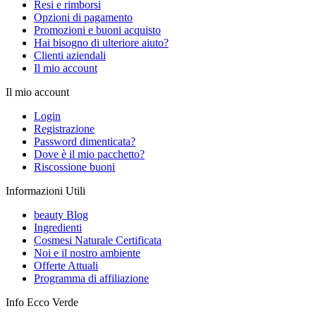
Resi e rimborsi
Opzioni di pagamento
Promozioni e buoni acquisto
Hai bisogno di ulteriore aiuto?
Clienti aziendali
Il mio account
Il mio account
Login
Registrazione
Password dimenticata?
Dove è il mio pacchetto?
Riscossione buoni
Informazioni Utili
beauty Blog
Ingredienti
Cosmesi Naturale Certificata
Noi e il nostro ambiente
Offerte Attuali
Programma di affiliazione
Info Ecco Verde