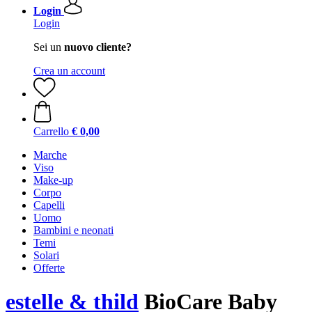
Login
Login
Sei un
nuovo cliente?
Crea un account
Carrello
€ 0,00
Marche
Viso
Make-up
Corpo
Capelli
Uomo
Bambini e neonati
Temi
Solari
Offerte
estelle & thild
BioCare Baby