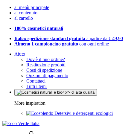
al menù principale
al contenuto
al carrello
100% cosmetici naturali
Italia: spedizione standard gratuita
a partire da € 49,90
Almeno 1 campioncino gratuito
con ogni ordine
Aiuto
Dov'è il mio ordine?
Restituzione prodotti
Costi di spedizione
Opzioni di pagamento
Contattaci
Tutti i temi
More inspiration
Detersivi e detergenti ecologici