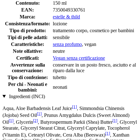
Contenuto:
150 ml
EAN:
7350049330761
Marca:
estelle & thild
Consistenza/formato:
lozione
Tipo di prodotto:
trattamento corpo, cosmetico per bambini
Tipi di pelle adatti:
sensibile
Caratteristiche:
senza profumo
, vegan
Note olfattive:
neutre
Certificati:
Vegan senza certificazione
Avvertenze sulla
conservare in un posto fresco, asciutto e al
conservazione:
riparo dalla luce
Tipo di confezione:
tubetto
Per chi - Neonati e
neonati
bambini:
Ingredienti (INCI)
[1]
Aqua, Aloe Barbadensis Leaf Juice
, Simmondsia Chinensis
[1]
(Jojoba) Seed Oil
, Prunus Amygdalus Dulcis (Sweet Almond)
[1]
[2]
[1]
Oil
, Glycerin
, Butyrospermum Parkii (Shea) Butter
, Glyceryl
Stearate, Glyceryl Stearat Citrat, Glyceryl Caprylate, Tocopherol
[1]
(Vitamin E), Cetearyl Olivate, Cera Alba (Beeswax)
, Xanthan