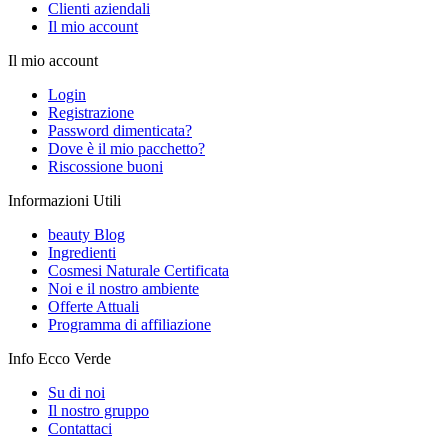
Clienti aziendali
Il mio account
Il mio account
Login
Registrazione
Password dimenticata?
Dove è il mio pacchetto?
Riscossione buoni
Informazioni Utili
beauty Blog
Ingredienti
Cosmesi Naturale Certificata
Noi e il nostro ambiente
Offerte Attuali
Programma di affiliazione
Info Ecco Verde
Su di noi
Il nostro gruppo
Contattaci