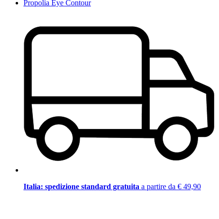
Propolia Eye Contour
Italia: spedizione standard gratuita
a partire da € 49,90