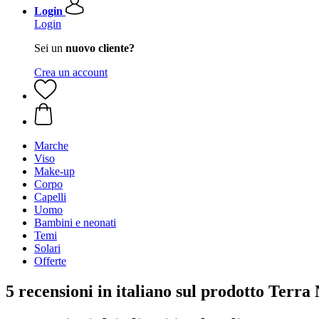
Login
Login
Sei un
nuovo cliente?
Crea un account
Marche
Viso
Make-up
Corpo
Capelli
Uomo
Bambini e neonati
Temi
Solari
Offerte
5 recensioni in italiano sul prodotto Ter