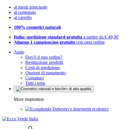
al menù principale
al contenuto
al carrello
100% cosmetici naturali
Italia: spedizione standard gratuita
a partire da € 49,90
Almeno 1 campioncino gratuito
con ogni ordine
Aiuto
Dov'è il mio ordine?
Restituzione prodotti
Costi di spedizione
Opzioni di pagamento
Contattaci
Tutti i temi
More inspiration
Detersivi e detergenti ecologici