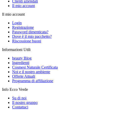
Clienti aziendali
Il mio account
Il mio account
Login
Registrazione
Password dimenticata?
Dove è il mio pacchetto?
Riscossione buoni
Informazioni Utili
beauty Blog
Ingredienti
Cosmesi Naturale Certificata
Noi e il nostro ambiente
Offerte Attuali
Programma di affiliazione
Info Ecco Verde
Su di noi
Il nostro gruppo
Contattaci