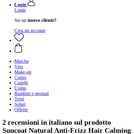
Login
Login
Sei un
nuovo cliente?
Crea un account
Marche
Viso
Make-up
Corpo
Capelli
Uomo
Bambini e neonati
Temi
Solari
Offerte
2 recensioni in italiano sul prodotto
Suncoat Natural Anti-Frizz Hair Calming