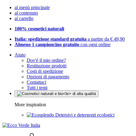
al menù principale
al contenuto
al carrello
100% cosmetici naturali
Italia: spedizione standard gratuita
a partire da € 49,90
Almeno 1 campioncino gratuito
con ogni ordine
Aiuto
Dov'è il mio ordine?
Restituzione prodotti
Costi di spedizione
Opzioni di pagamento
Contattaci
Tutti i temi
More inspiration
Detersivi e detergenti ecologici