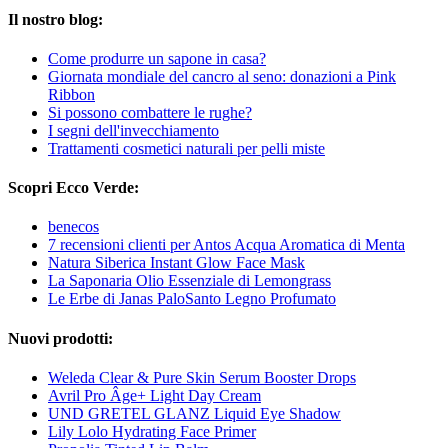
Il nostro blog:
Come produrre un sapone in casa?
Giornata mondiale del cancro al seno: donazioni a Pink
Ribbon
Si possono combattere le rughe?
I segni dell'invecchiamento
Trattamenti cosmetici naturali per pelli miste
Scopri Ecco Verde:
benecos
7 recensioni clienti per Antos Acqua Aromatica di Menta
Natura Siberica Instant Glow Face Mask
La Saponaria Olio Essenziale di Lemongrass
Le Erbe di Janas PaloSanto Legno Profumato
Nuovi prodotti:
Weleda Clear & Pure Skin Serum Booster Drops
Avril Pro Âge+ Light Day Cream
UND GRETEL GLANZ Liquid Eye Shadow
Lily Lolo Hydrating Face Primer