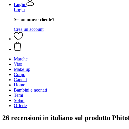
Login
Login
Sei un
nuovo cliente?
Crea un account
Marche
Viso
Make-up
Corpo
Capelli
Uomo
Bambini e neonati
Temi
Solari
Offerte
26 recensioni in italiano sul prodotto Phi