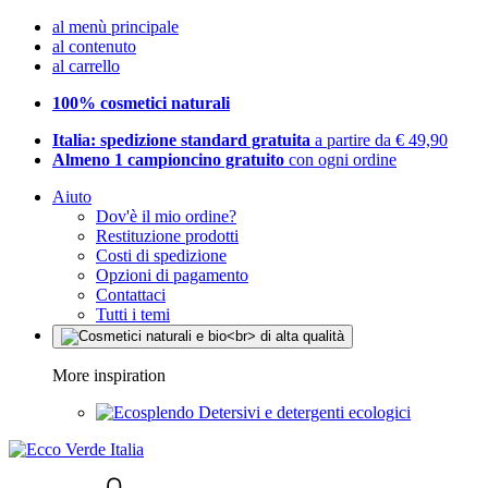
al menù principale
al contenuto
al carrello
100% cosmetici naturali
Italia: spedizione standard gratuita
a partire da € 49,90
Almeno 1 campioncino gratuito
con ogni ordine
Aiuto
Dov'è il mio ordine?
Restituzione prodotti
Costi di spedizione
Opzioni di pagamento
Contattaci
Tutti i temi
More inspiration
Detersivi e detergenti ecologici