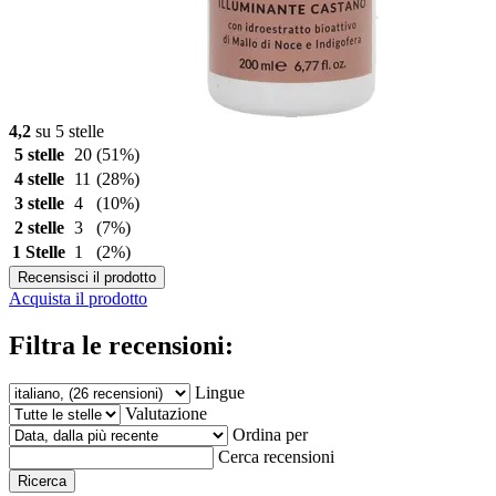
4,2
su 5 stelle
5 stelle
20
(51%)
4 stelle
11
(28%)
3 stelle
4
(10%)
2 stelle
3
(7%)
1 Stelle
1
(2%)
Recensisci il prodotto
Acquista il prodotto
Filtra le recensioni:
Lingue
Valutazione
Ordina per
Cerca recensioni
Ricerca