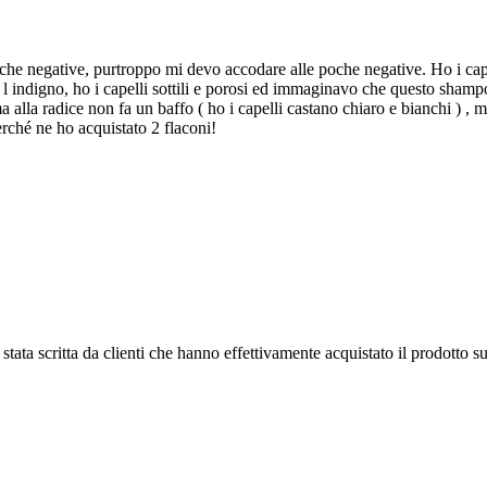
poche negative, purtroppo mi devo accodare alle poche negative. Ho i cap
l indigno, ho i capelli sottili e porosi ed immaginavo che questo shampoo
 alla radice non fa un baffo ( ho i capelli castano chiaro e bianchi ) , m
rché ne ho acquistato 2 flaconi!
tata scritta da clienti che hanno effettivamente acquistato il prodotto su