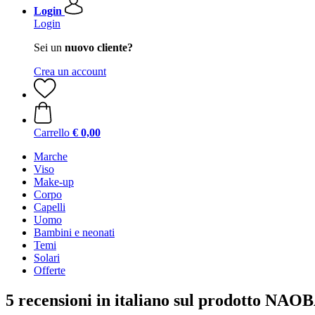
Login
Login
Sei un
nuovo cliente?
Crea un account
Carrello
€ 0,00
Marche
Viso
Make-up
Corpo
Capelli
Uomo
Bambini e neonati
Temi
Solari
Offerte
5 recensioni in italiano sul prodotto NAO