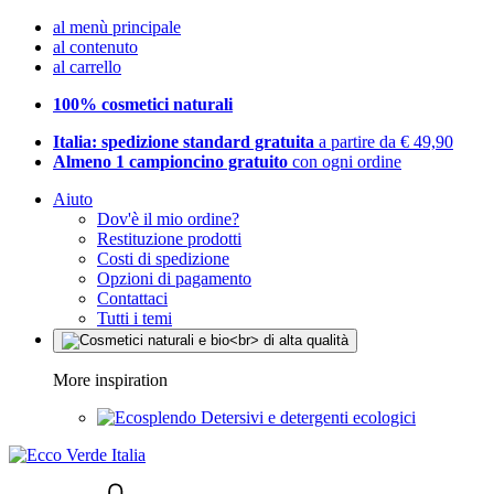
al menù principale
al contenuto
al carrello
100% cosmetici naturali
Italia: spedizione standard gratuita
a partire da € 49,90
Almeno 1 campioncino gratuito
con ogni ordine
Aiuto
Dov'è il mio ordine?
Restituzione prodotti
Costi di spedizione
Opzioni di pagamento
Contattaci
Tutti i temi
More inspiration
Detersivi e detergenti ecologici