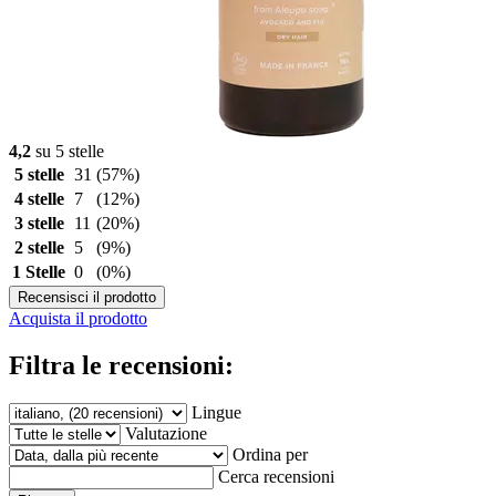
4,2
su 5 stelle
5 stelle
31
(57%)
4 stelle
7
(12%)
3 stelle
11
(20%)
2 stelle
5
(9%)
1 Stelle
0
(0%)
Recensisci il prodotto
Acquista il prodotto
Filtra le recensioni:
Lingue
Valutazione
Ordina per
Cerca recensioni