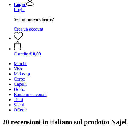
Login
Login
Sei un
nuovo cliente?
Crea un account
Carrello
€ 0,00
Marche
Viso
Make-up
Corpo
Capelli
Uomo
Bambini e neonati
Temi
Solari
Offerte
20 recensioni in italiano sul prodotto Naj