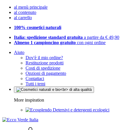
al menù principale
al contenuto
al carrello
100% cosmetici naturali
Italia: spedizione standard gratuita
a partire da € 49,90
Almeno 1 campioncino gratuito
con ogni ordine
Aiuto
Dov'è il mio ordine?
Restituzione prodotti
Costi di spedizione
Opzioni di pagamento
Contattaci
Tutti i temi
More inspiration
Detersivi e detergenti ecologici