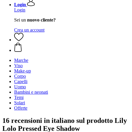
Login
Login
Sei un
nuovo cliente?
Crea un account
Marche
Viso
Make-up
Corpo
Capelli
Uomo
Bambini e neonati
Temi
Solari
Offerte
16 recensioni in italiano sul prodotto Lily
Lolo Pressed Eye Shadow