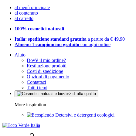
al menù principale
al contenuto
al carrello
100% cosmetici naturali
Italia: spedizione standard gratuita
a partire da € 49,90
Almeno 1 campioncino gratuito
con ogni ordine
Aiuto
Dov'è il mio ordine?
Restituzione prodotti
Costi di spedizione
Opzioni di pagamento
Contattaci
Tutti i temi
More inspiration
Detersivi e detergenti ecologici