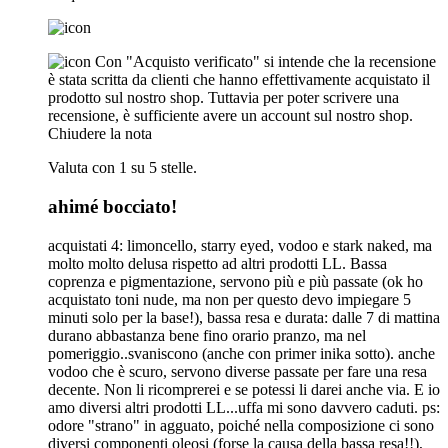
Con "Acquisto verificato" si intende che la recensione
è stata scritta da clienti che hanno effettivamente acquistato il
prodotto sul nostro shop. Tuttavia per poter scrivere una
recensione, è sufficiente avere un account sul nostro shop.
Chiudere la nota
Valuta con 1 su 5 stelle.
ahimé bocciato!
acquistati 4: limoncello, starry eyed, vodoo e stark naked, ma
molto molto delusa rispetto ad altri prodotti LL. Bassa
coprenza e pigmentazione, servono più e più passate (ok ho
acquistato toni nude, ma non per questo devo impiegare 5
minuti solo per la base!), bassa resa e durata: dalle 7 di mattina
durano abbastanza bene fino orario pranzo, ma nel
pomeriggio..svaniscono (anche con primer inika sotto). anche
vodoo che è scuro, servono diverse passate per fare una resa
decente. Non li ricomprerei e se potessi li darei anche via. E io
amo diversi altri prodotti LL...uffa mi sono davvero caduti. ps:
odore "strano" in agguato, poiché nella composizione ci sono
diversi componenti oleosi (forse la causa della bassa resa!!),