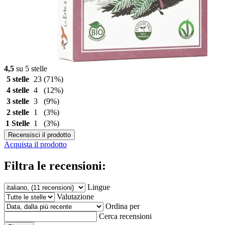
4,5
su 5 stelle
5 stelle
23
(71%)
4 stelle
4
(12%)
3 stelle
3
(9%)
2 stelle
1
(3%)
1 Stelle
1
(3%)
Recensisci il prodotto
Acquista il prodotto
Filtra le recensioni:
Lingue
Valutazione
Ordina per
Cerca recensioni