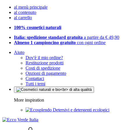
al menù principale
al contenuto
al carrello
100% cosmetici naturali
Italia: spedizione standard gratuita
a partire da € 49,90
Almeno 1 campioncino gratuito
con ogni ordine
Aiuto
Dov'è il mio ordine?
Restituzione prodotti
Costi di spedizione
Opzioni di pagamento
Contattaci
Tutti i temi
More inspiration
Detersivi e detergenti ecologici