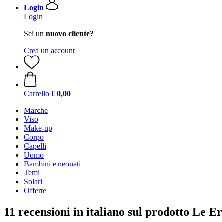
Login
Login
Sei un
nuovo cliente?
Crea un account
Carrello
€ 0,00
Marche
Viso
Make-up
Corpo
Capelli
Uomo
Bambini e neonati
Temi
Solari
Offerte
11 recensioni in italiano sul prodotto Le E