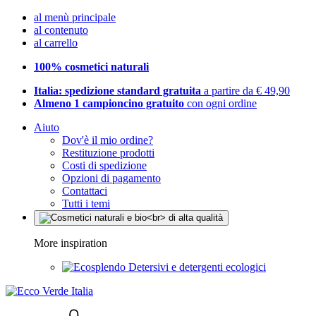
al menù principale
al contenuto
al carrello
100% cosmetici naturali
Italia: spedizione standard gratuita
a partire da € 49,90
Almeno 1 campioncino gratuito
con ogni ordine
Aiuto
Dov'è il mio ordine?
Restituzione prodotti
Costi di spedizione
Opzioni di pagamento
Contattaci
Tutti i temi
More inspiration
Detersivi e detergenti ecologici