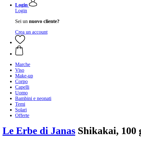
Login
Login
Sei un
nuovo cliente?
Crea un account
Marche
Viso
Make-up
Corpo
Capelli
Uomo
Bambini e neonati
Temi
Solari
Offerte
Le Erbe di Janas
Shikakai, 100 