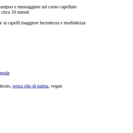
 shampoo e massaggiare sul cuoio capelluto
r circa 10 minuti
ce ai capelli maggiore lucentezza e morbidezza
getale
ttosio,
senza olio di palma
, vegan