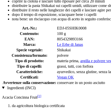
coprire la ciotola e lasciare tutto riposare per circa 20 minuti
distribuire la pasta Shikakai sui capelli umidi, utilizzare come
distribuire il resto nelle lunghezze dei capelli e lasciare agire pe
dopo il tempo di esposizione, sciacquare bene i capelli
nota bene: un risciacquo con acqua di aceto in seguito conferis
Art.-Nr.:
EDJ-05SHIK0008
Contenuto:
100 g
EAN:
8054329893166
Marca:
Le Erbe di Janas
Specie vegetale:
Shikakai
Consistenza/formato:
polvere
Tipo di prodotto:
materia prima,
argilla e polvere ve
Tipo di capelli:
grassi, tutti, con forfora
Caratteristiche:
ayurvedico, senza glutine, senza la
Certificati:
Vegan OK
Avvertenze sulla conservazione:
conservare in un posto asciutto
Ingredienti (INCI)
[1]
Acacia Concinna Fruit
da agricoltura biologica certificata