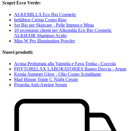
Scopri Ecco Verde:
ALKEMILLA Eco Bio Cosmetic
beltàbios Crema Corpo Riso
Set Bio per Skincare - Pelle Impura e Mista
10 recensioni clienti per Alkemilla Eco Bio Cosmetic
ALKHAIR Shampoo Acido
Miss W Pro Illuminating Powder
Nuovi prodotti:
Acqua Profumata alla Vaniglia e Fava Tonka - Coccola
PHYTORELAX LABORATORIES Bagno Doccia - Argan
Kerala Summer Glow - Olio Corpo Scintillante
Mad Hippie Triple C Night Cream
Propolia Anti-Ageing Serum