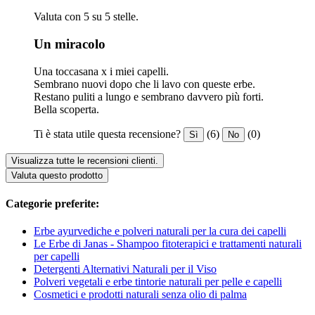
Valuta con 5 su 5 stelle.
Un miracolo
Una toccasana x i miei capelli.
Sembrano nuovi dopo che li lavo con queste erbe.
Restano puliti a lungo e sembrano davvero più forti.
Bella scoperta.
Ti è stata utile questa recensione?
(6)
(0)
Sì
No
Visualizza tutte le recensioni clienti.
Valuta questo prodotto
Categorie preferite:
Erbe ayurvediche e polveri naturali per la cura dei capelli
Le Erbe di Janas - Shampoo fitoterapici e trattamenti naturali
per capelli
Detergenti Alternativi Naturali per il Viso
Polveri vegetali e erbe tintorie naturali per pelle e capelli
Cosmetici e prodotti naturali senza olio di palma