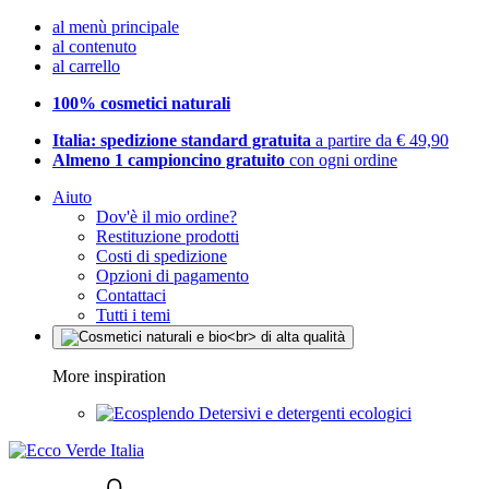
al menù principale
al contenuto
al carrello
100% cosmetici naturali
Italia: spedizione standard gratuita
a partire da € 49,90
Almeno 1 campioncino gratuito
con ogni ordine
Aiuto
Dov'è il mio ordine?
Restituzione prodotti
Costi di spedizione
Opzioni di pagamento
Contattaci
Tutti i temi
More inspiration
Detersivi e detergenti ecologici