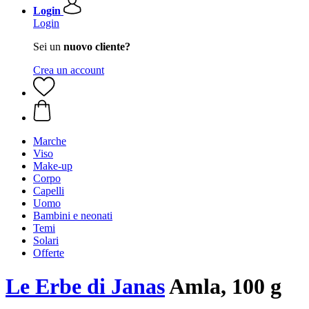
Login
Login
Sei un
nuovo cliente?
Crea un account
Marche
Viso
Make-up
Corpo
Capelli
Uomo
Bambini e neonati
Temi
Solari
Offerte
Le Erbe di Janas
Amla, 100 g