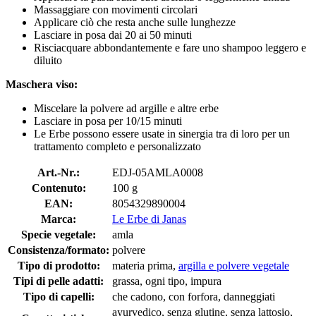
Massaggiare con movimenti circolari
Applicare ciò che resta anche sulle lunghezze
Lasciare in posa dai 20 ai 50 minuti
Risciacquare abbondantemente e fare uno shampoo leggero e
diluito
Maschera viso:
Miscelare la polvere ad argille e altre erbe
Lasciare in posa per 10/15 minuti
Le Erbe possono essere usate in sinergia tra di loro per un
trattamento completo e personalizzato
Art.-Nr.:
EDJ-05AMLA0008
Contenuto:
100 g
EAN:
8054329890004
Marca:
Le Erbe di Janas
Specie vegetale:
amla
Consistenza/formato:
polvere
Tipo di prodotto:
materia prima,
argilla e polvere vegetale
Tipi di pelle adatti:
grassa, ogni tipo, impura
Tipo di capelli:
che cadono, con forfora, danneggiati
ayurvedico, senza glutine, senza lattosio,