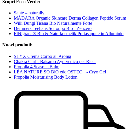
Scopri Ecco Verde:
Santé – naturally.
MÁDARA Organic Skincare Derma Collagen Peptide Serum
Willi Dungl Tisana Bio Naturalmente Forte
Demmers Teehaus Sciroppo Bio - Zenzero
FINigrana® Bio & Naturkosmetik Portasapone in Alluminio
Nuovi prodotti:
STYX Crema Corpo all'Aronia
Chakra Curl - Balsamo Ayurvedico per Ricci
Propolia 4 Seasons Balm
LÉA NATURE SO BiO étic OSTEO+ - Cryo Gel
Propolia Moisturising Body Lotion