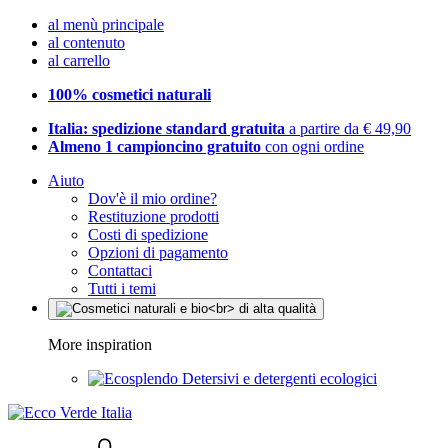
al menù principale
al contenuto
al carrello
100% cosmetici naturali
Italia: spedizione standard gratuita
a partire da € 49,90
Almeno 1 campioncino gratuito
con ogni ordine
Aiuto
Dov'è il mio ordine?
Restituzione prodotti
Costi di spedizione
Opzioni di pagamento
Contattaci
Tutti i temi
More inspiration
Detersivi e detergenti ecologici