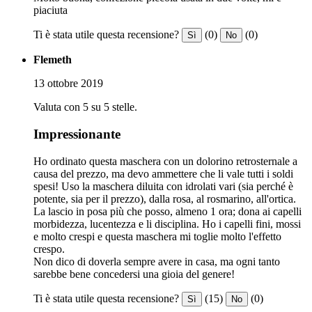
piaciuta
Ti è stata utile questa recensione?
(0)
(0)
Sì
No
Flemeth
13 ottobre 2019
Valuta con 5 su 5 stelle.
Impressionante
Ho ordinato questa maschera con un dolorino retrosternale a
causa del prezzo, ma devo ammettere che li vale tutti i soldi
spesi! Uso la maschera diluita con idrolati vari (sia perché è
potente, sia per il prezzo), dalla rosa, al rosmarino, all'ortica.
La lascio in posa più che posso, almeno 1 ora; dona ai capelli
morbidezza, lucentezza e li disciplina. Ho i capelli fini, mossi
e molto crespi e questa maschera mi toglie molto l'effetto
crespo.
Non dico di doverla sempre avere in casa, ma ogni tanto
sarebbe bene concedersi una gioia del genere!
Ti è stata utile questa recensione?
(15)
(0)
Sì
No