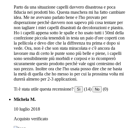
Parto da una situazione capelli davvero disastrosa e poca
fiducia nei prodotti bio. Questa maschera mi ha fatto cambiare
idea. Me ne avevano parlato bene e l'ho provato per
disperazione perchè davvero non sapevo più cosa tentare per
non tagliare i miei capelli disastrati da decolorazioni e piastra.
Ho i capelli appena sotto le spalle e ho usato tutti i 50ml della
confezione piccola tenendoli in testa un paio d'ore coperti con
la pellicola e devo dire che la diffreenza tra prima e dopo si
vede. Ora, non è che son stata miracolata e c'è ancora da
lavorare ma di certo le punte sono più belle e piene, i capelli
sono sensibilmente più morbidi e corposi e io ricomprerò
sicuramente questo prodotto perchè vale ogni centesimo del
suo prezzo. Inoltre ora che l'ho usata posso dire che ne basta
la metà di quella che ho messo io per cui la prossima volta mi
durerà almeno per 2-3 applicazioni.
Ti è stata utile questa recensione?
(14)
(0)
Sì
No
Michela M.
10 luglio 2018
Acquisto verificato