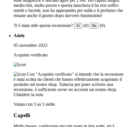
sulle lunghezze e lasciato agire per 2 ore. Ho capelli lunghi,
medio-fini, molto porosi e questa maschera li ha resi soffici
nutriti e lucenti, non ha appesantito per nulla e il profumo che
rimane anche il giorno dopo davvero buonissimo!
Ti è stata utile questa recensione?
(0)
(0)
Sì
No
Adele
05 novembre 2023
Acquisto verificato
Con "Acquisto verificato" si intende che la recensione
è stata scritta da clienti che hanno effettivamente acquistato il
prodotto sul nostro shop. Tuttavia per poter scrivere una
recensione, è sufficiente avere un account sul nostro shop.
Chiudere la nota
Valuta con 5 su 5 stelle.
Capelli
Molto buona, confezione piccola usata in due volte, mi è