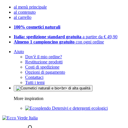
al menù principale
al contenuto
al carrello
100% cosmetici naturali
Italia: spedizione standard gratuita
a partire da € 49,90
Almeno 1 campioncino gratuito
con ogni ordine
Aiuto
Dov'è il mio ordine?
Restituzione prodotti
Costi di spedizione
Opzioni di pagamento
Contattaci
Tutti i temi
More inspiration
Detersivi e detergenti ecologici