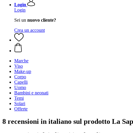
Login
Login
Sei un
nuovo cliente?
Crea un account
Marche
Viso
Make-up
Corpo
Capelli
Uomo
Bambini e neonati
Temi
Solari
Offerte
8 recensioni in italiano sul prodotto La S