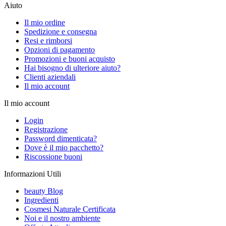
Aiuto
Il mio ordine
Spedizione e consegna
Resi e rimborsi
Opzioni di pagamento
Promozioni e buoni acquisto
Hai bisogno di ulteriore aiuto?
Clienti aziendali
Il mio account
Il mio account
Login
Registrazione
Password dimenticata?
Dove è il mio pacchetto?
Riscossione buoni
Informazioni Utili
beauty Blog
Ingredienti
Cosmesi Naturale Certificata
Noi e il nostro ambiente