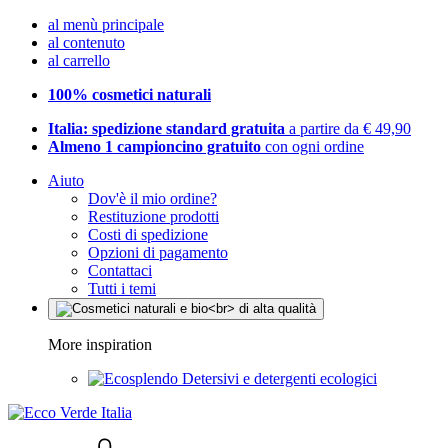
al menù principale
al contenuto
al carrello
100% cosmetici naturali
Italia: spedizione standard gratuita
a partire da € 49,90
Almeno 1 campioncino gratuito
con ogni ordine
Aiuto
Dov'è il mio ordine?
Restituzione prodotti
Costi di spedizione
Opzioni di pagamento
Contattaci
Tutti i temi
More inspiration
Detersivi e detergenti ecologici