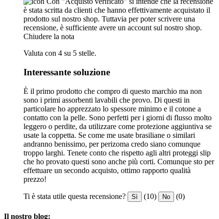
Con "Acquisto verificato" si intende che la recensione
è stata scritta da clienti che hanno effettivamente acquistato il
prodotto sul nostro shop. Tuttavia per poter scrivere una
recensione, è sufficiente avere un account sul nostro shop.
Chiudere la nota
Valuta con 4 su 5 stelle.
Interessante soluzione
È il primo prodotto che compro di questo marchio ma non
sono i primi assorbenti lavabili che provo. Di questi in
particolare ho apprezzato lo spessore minimo e il cotone a
contatto con la pelle. Sono perfetti per i giorni di flusso molto
leggero o perdite, da utilizzare come protezione aggiuntiva se
usate la coppetta. Se come me usate brasiliane o similari
andranno benissimo, per perizoma credo siano comunque
troppo larghi. Tenete conto che rispetto agli altri proteggi slip
che ho provato questi sono anche più corti. Comunque sto per
effettuare un secondo acquisto, ottimo rapporto qualità
prezzo!
Ti è stata utile questa recensione?
(10)
(0)
Sì
No
Il nostro blog: