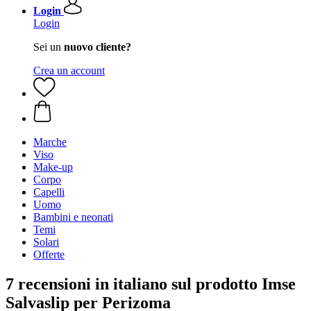
Login
Login
Sei un
nuovo cliente?
Crea un account
Marche
Viso
Make-up
Corpo
Capelli
Uomo
Bambini e neonati
Temi
Solari
Offerte
7 recensioni in italiano sul prodotto Imse
Salvaslip per Perizoma