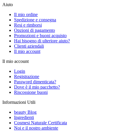
Aiuto
Il mio ordine
Spedizione e consegna
Resi e rimborsi
Opzioni di pagamento
Promozioni e buoni acquisto
Hai bisogno di ulteriore aiuto?
Clienti aziendali
Il mio account
Il mio account
Login
Registrazione
Password dimenticata?
Dove è il mio pacchetto?
Riscossione buoni
Informazioni Utili
beauty Blog
Ingredienti
Cosmesi Naturale Certificata
Noi e il nostro ambiente