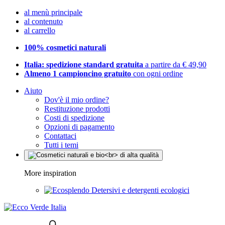
al menù principale
al contenuto
al carrello
100% cosmetici naturali
Italia: spedizione standard gratuita
a partire da € 49,90
Almeno 1 campioncino gratuito
con ogni ordine
Aiuto
Dov'è il mio ordine?
Restituzione prodotti
Costi di spedizione
Opzioni di pagamento
Contattaci
Tutti i temi
More inspiration
Detersivi e detergenti ecologici