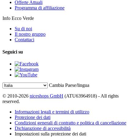
Offerte Attuali
Programma di affiliazione
Info Ecco Verde
Su di noi
Il nostro gruppo
Contattaci
Seguici su
Cambia Paese/lingua
© 2010-2026
niceshops GmbH
(ATU63964918) - All rights
reserved.
Informazioni legali e termini di utilizzo
Protezione dei dati
Condizioni generali di contratto e politica di cancellazione
Dichiarazione di accessibilità
Impostazioni sulla protezione dei dati