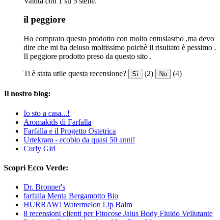
Valuta con 1 su 5 stelle.
il peggiore
Ho comprato questo prodotto con molto entusiasmo ,ma devo
dire che mi ha deluso moltissimo poichè il risultato è pessimo .
Il peggiore prodotto preso da questo sito .
Ti è stata utile questa recensione?
(2)
(4)
Sì
No
Il nostro blog:
Io sto a casa...!
Aromakids di Farfalla
Farfalla e il Progetto Ostetrica
Urtekram - ecobio da quasi 50 anni!
Curly Girl
Scopri Ecco Verde:
Dr. Bronner's
farfalla Menta Bergamotto Bio
HURRAW! Watermelon Lip Balm
8 recensioni clienti per Fitocose Jalus Body Fluido Vellutante