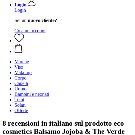
Login
Login
Sei un
nuovo cliente?
Crea un account
Marche
Viso
Make-up
Corpo
Capelli
Uomo
Bambini e neonati
Temi
Solari
Offerte
8 recensioni in italiano sul prodotto eco
cosmetics Balsamo Jojoba & The Verde